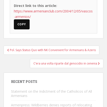
Direct link to this article:
https://www.armenianclub.com/2004/12/05/vascos
-armenios/
COPY
Post
Pol. Says Status Quo with NK Convenient for Armenians & Azeris
navigation
C’era una volta riparte dal genocidio in cenenia
RECENT POSTS
Statement on the Indictment of the Catholicos of All
Armenians
Armenpress: Wildberries denies reports of relocating