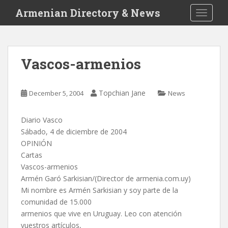
S
Armenian Directory & News
TOGGLE
k
i
p
t
Vascos-armenios
o
m
a
Topchian Jane
December 5, 2004
News
i
n
Diario Vasco
c
Sábado, 4 de diciembre de 2004
o
OPINIÓN
n
Cartas
t
Vascos-armenios
e
Armén Garó Sarkisian/(Director de armenia.com.uy)
n
Mi nombre es Armén Sarkisian y soy parte de la
t
comunidad de 15.000
armenios que vive en Uruguay. Leo con atención
vuestros artículos,