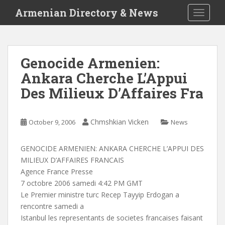
S
Armenian Directory & News
TOGGLE
k
i
p
t
Genocide Armenien:
o
Ankara Cherche L’Appui
m
a
Des Milieux D’Affaires Fra
i
n
c
Chmshkian Vicken
October 9, 2006
News
o
n
GENOCIDE ARMENIEN: ANKARA CHERCHE L’APPUI DES
t
MILIEUX D’AFFAIRES FRANCAIS
e
Agence France Presse
n
7 octobre 2006 samedi 4:42 PM GMT
t
Le Premier ministre turc Recep Tayyip Erdogan a
rencontre samedi a
Istanbul les representants de societes francaises faisant