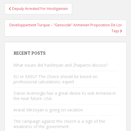
Post
Deputy Arrested For Hooliganism
navigation
Developpement Turquie – "Genocide" Armenien Proposition De Loi:
Tayy
RECENT POSTS
What issues did Pashinyan and Zhaparov discuss?
EU or EAEU? The choice should be based on
professional calculations. expert
Daron Acemoglu has a great desire to visit Armenia in
the near future. USA
Ararat Mirzoyan is going on vacation
The campaign against the church is a sign of the
weakness of the government