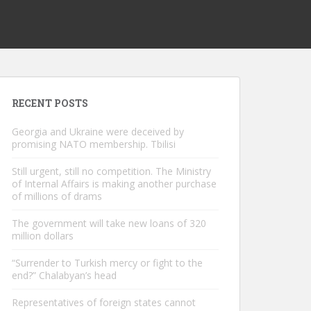
RECENT POSTS
Georgia and Ukraine were deceived by
promising NATO membership. Tbilisi
Still urgent, still no competition. The Ministry
of Internal Affairs is making another purchase
of millions of drams
The government will take new loans of 320
million dollars
“Surrender to Turkish mercy or fight to the
end?” Chalabyan’s head
Representatives of foreign states cannot