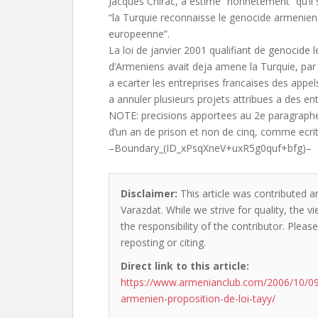
Jacques Chirac, a estime “honnetement” qu’il 
“la Turquie reconnaisse le genocide armenien
europeenne”.
La loi de janvier 2001 qualifiant de genocide
d’Armeniens avait deja amene la Turquie, par
a ecarter les entreprises francaises des appels
a annuler plusieurs projets attribues a des ent
NOTE: precisions apportees au 2e paragraphe. 
d’un an de prison et non de cinq, comme ecrit
–Boundary_(ID_xPsqXneV+uxR5g0quf+bfg)–
Disclaimer:
This article was contributed a
Varazdat. While we strive for quality, the 
the responsibility of the contributor. Please
reposting or citing.
Direct link to this article:
https://www.armenianclub.com/2006/10/09
armenien-proposition-de-loi-tayy/