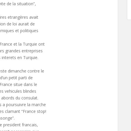
ite de la situation”,
ires etrangères avait
on de loi aurait de
miques et politiques
rance et la Turquie ont
eurs grandes entreprises
 interets en Turquie.
este dimanche contre le
d’un petit parti de
France situe dans le
es vehicules blindes
 abords du consulat.
s a poursuivre la marche
les clamant “France stop!
nsonge”.
e president francais,