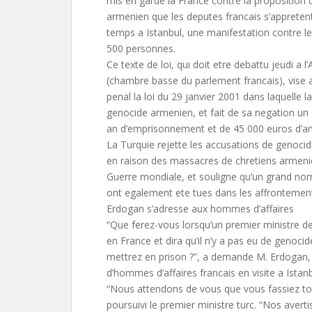
mis en garde la France contre la proposition d
armenien que les deputes francais s’apprete
temps a Istanbul, une manifestation contre le 
500 personnes.
Ce texte de loi, qui doit etre debattu jeudi a 
(chambre basse du parlement francais), vise 
penal la loi du 29 janvier 2001 dans laquelle l
genocide armenien, et fait de sa negation un d
an d’emprisonnement et de 45 000 euros d’a
La Turquie rejette les accusations de genocide 
en raison des massacres de chretiens armeni
Guerre mondiale, et souligne qu’un grand n
ont egalement ete tues dans les affrontemen
Erdogan s’adresse aux hommes d’affaires
“Que ferez-vous lorsqu’un premier ministre d
en France et dira qu’il n’y a pas eu de genoci
mettrez en prison ?”, a demande M. Erdogan, 
d’hommes d’affaires francais en visite a Istanb
“Nous attendons de vous que vous fassiez tou
poursuivi le premier ministre turc. “Nos aver