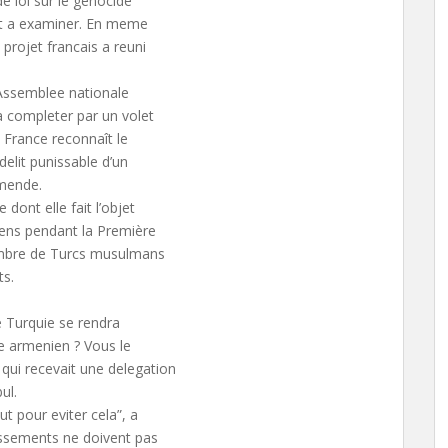
e loi sur le genocide
nt a examiner. En meme
projet francais a reuni
l’Assemblee nationale
a completer par un volet
a France reconnaît le
elit punissable d’un
mende.
dont elle fait l’objet
ens pendant la Première
ombre de Turcs musulmans
ts.
e Turquie se rendra
de armenien ? Vous le
qui recevait une delegation
ul.
t pour eviter cela”, a
tissements ne doivent pas