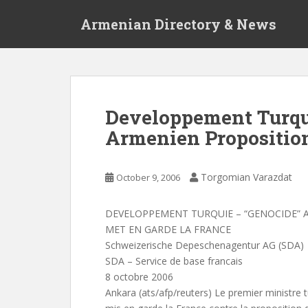
S
Armenian Directory & News
k
i
p
t
o
m
Developpement Turqu
a
Armenien Proposition
i
n
c
Torgomian Varazdat
October 9, 2006
o
n
t
DEVELOPPEMENT TURQUIE – “GENOCIDE” A
e
MET EN GARDE LA FRANCE
n
Schweizerische Depeschenagentur AG (SDA)
t
SDA – Service de base francais
8 octobre 2006
Ankara (ats/afp/reuters) Le premier ministre 