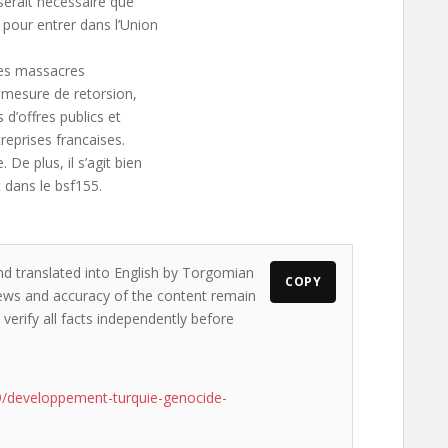
serait necessaire que
 pour entrer dans l’Union
 les massacres
 mesure de retorsion,
 d’offres publics et
reprises francaises.
De plus, il s’agit bien
 dans le bsf155.
nd translated into English by Torgomian
COPY
views and accuracy of the content remain
 verify all facts independently before
/developpement-turquie-genocide-