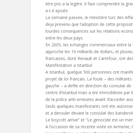
etre pris a la legère. Il faut comprendre la grav
a-t-il ajoute.
La semaine passee, le ministère turc des Affa
deja prevenu que l’adoption de cette propositi
lourdes consequences sur les relations econo
entre les deux pays.
En 2005, les echanges commerciaux entre la F
approche les 10 milliards de dollars, et plusi
francaises, dont Renault et Carrefour, ont des
Manifestation a Istanbul
A Istanbul, quelque 500 personnes ont manif
projet de loi francais. La foule – des militants 
gauche – a defile en direction du consulat de 
centre d’Istanbul mais a ete immobilisee par l
de la police anti-emeutes avant d’acceder aux
Seuls quelques manifestants ont ete autorise
et a derouler devant le consulat des bandero
Le boycott arrive” et “Le genocide est un me
A l’occasion de sa recente visite en Armenie, l