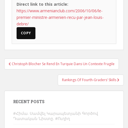
Direct link to this article:
https://www.armenianclub.com/2006/10/06/le-
premier-ministre-armenien-recu-par-jean-louis-
debre/
COPY
Post
Christoph Blocher Se Rend En Turquie Dans Un Contexte Fragile
navigation
Rankings Of Fourth-Graders’ Skills
RECENT POSTS
#Հիմա. Սամվել Կարապետյանի Գործով
Դատական Նիստը. #Ուղիղ