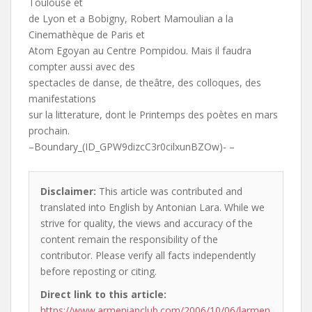
Toulouse et
de Lyon et a Bobigny, Robert Mamoulian a la
Cinemathèque de Paris et
Atom Egoyan au Centre Pompidou. Mais il faudra
compter aussi avec des
spectacles de danse, de theâtre, des colloques, des
manifestations
sur la litterature, dont le Printemps des poètes en mars
prochain.
–Boundary_(ID_GPW9dizcC3r0cilxunBZOw)- –
Disclaimer:
This article was contributed and
translated into English by Antonian Lara. While we
strive for quality, the views and accuracy of the
content remain the responsibility of the
contributor. Please verify all facts independently
before reposting or citing.
Direct link to this article:
https://www.armenianclub.com/2006/10/06/larmen