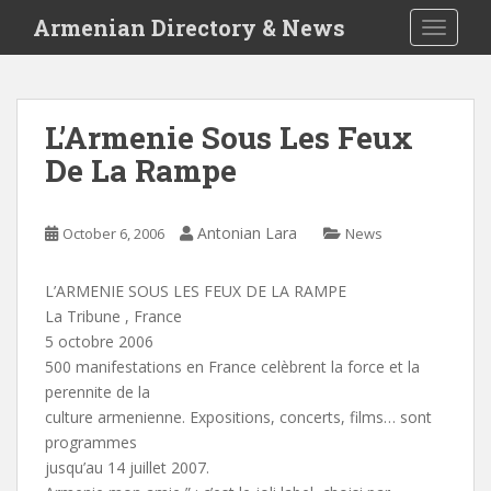
S
Armenian Directory & News
TOGGLE
k
i
p
t
L’Armenie Sous Les Feux
o
De La Rampe
m
a
i
Antonian Lara
October 6, 2006
News
n
c
o
L’ARMENIE SOUS LES FEUX DE LA RAMPE
n
La Tribune , France
t
5 octobre 2006
e
500 manifestations en France celèbrent la force et la
n
perennite de la
t
culture armenienne. Expositions, concerts, films… sont
programmes
jusqu’au 14 juillet 2007.