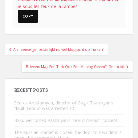
ie-sous-les-feux-de-la-rampe/
COPY
Post
‘Armeense genocide lijkt nu wel klopjacht op Turken’
navigation
Brieven: Mag Een Turk Ook Een Mening Geven?; Genocide
RECENT POSTS
Sedrak Arustamyan, director of Gagik Tsarukyan’s
“Multi Group” was arrested. CC:
Baku welcomed Pashinyan’s “real Armenia” concept
The Russian market is closed, the door to new debt is
open. the economist, still m