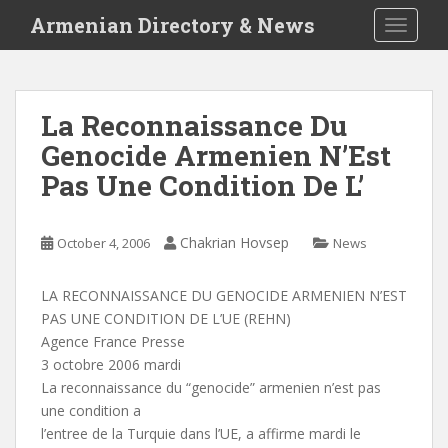
S
Armenian Directory & News
TOGGLE
k
i
p
t
La Reconnaissance Du
o
Genocide Armenien N’Est
m
a
Pas Une Condition De L’
i
n
c
Chakrian Hovsep
October 4, 2006
News
o
n
LA RECONNAISSANCE DU GENOCIDE ARMENIEN N’EST
t
PAS UNE CONDITION DE L’UE (REHN)
e
Agence France Presse
n
3 octobre 2006 mardi
t
La reconnaissance du “genocide” armenien n’est pas
une condition a
l’entree de la Turquie dans l’UE, a affirme mardi le