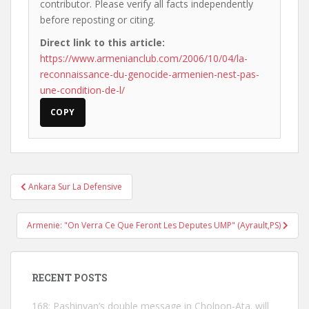
contributor. Please verify all facts independently
before reposting or citing.
Direct link to this article:
https://www.armenianclub.com/2006/10/04/la-
reconnaissance-du-genocide-armenien-nest-pas-
une-condition-de-l/
COPY
Post
Ankara Sur La Defensive
navigation
Armenie: "On Verra Ce Que Feront Les Deputes UMP" (Ayrault,PS)
RECENT POSTS
168: Pashinyan’s double message in Cholpon-Ata. will