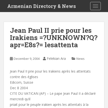
S
Armenian Directory & News
TOGGLE
k
i
p
t
Jean Paul II prie pour les
o
Irakiens =?UNKNOWN?Q?
m
a
apr=E8s?= lesattenta
i
n
c
Felekian Ara
December 9, 2004
News
o
n
Jean Paul II prie pour les Irakiens après les attentats
t
contre des églises
e
Edicom, Suisse
n
Dec 8 2004
t
CITE DU VATICAN (AP) – Le pape Jean Paul II a déclaré
mercredi qu’il
priait pour le peuple irakien après les attentats à la