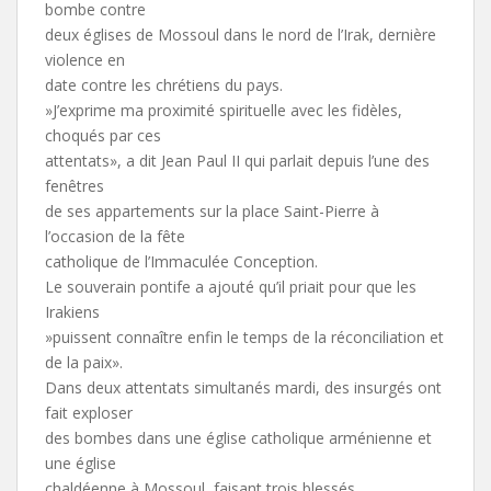
bombe contre
deux églises de Mossoul dans le nord de l’Irak, dernière
violence en
date contre les chrétiens du pays.
»J’exprime ma proximité spirituelle avec les fidèles,
choqués par ces
attentats», a dit Jean Paul II qui parlait depuis l’une des
fenêtres
de ses appartements sur la place Saint-Pierre à
l’occasion de la fête
catholique de l’Immaculée Conception.
Le souverain pontife a ajouté qu’il priait pour que les
Irakiens
»puissent connaître enfin le temps de la réconciliation et
de la paix».
Dans deux attentats simultanés mardi, des insurgés ont
fait exploser
des bombes dans une église catholique arménienne et
une église
chaldéenne à Mossoul, faisant trois blessés.