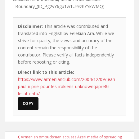
–Boundary_(ID_Pg2vY6gu1w1Ur9zhYYkWMQ)–
Disclaimer:
This article was contributed and
translated into English by Felekian Ara. While we
strive for quality, the views and accuracy of the
content remain the responsibility of the
contributor. Please verify all facts independently
before reposting or citing.
Direct link to this article:
https://www.armenianclub.com/2004/12/09/jean-
paul-ii-prie-pour-les-irakiens-unknownqapre8s-
lesattenta/
COPY
Post
Armenian ombudsman accuses Azeri media of spreading