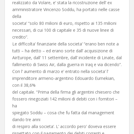
realizzato da Volare, e’ stata la ricostruzione dell’ ex
amministratore Vincenzo Soddu, ha portato nelle casse
della
societa’ “solo 80 milioni di euro, rispetto ai 135 milioni
necessari, di cui 100 di capitale e 35 di nuove linee di
credito”.
Le difficolta’ finanziarie della societa’ “erano ben note a
tutti – ha detto – ed erano sorte dall’ acquisizione di
AirEurope, dall’ 11 settembre, dall’ incidente di Linate, dal
fallimento di Swiss Air, dalla guerra in Iraq e via dicendo”.
Con l’ aumento di marzo e’ entrato nella societa’ l’
imprenditore armeno-argentino Edouardo Eurnekian,
con il 38,6%
del capitale. “Prima della firma gli argentini chiesero che
fossero rinegoziati 142 milioni di debiti con i fornitori –
ha
spiegato Soddu – cosa che fu fatta dal management
dando tre anni
di respiro alla societa’. L’ accordo pero’ doveva essere
rispettato con il pagamento dei debiti correnti e