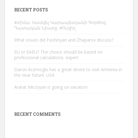
RECENT POSTS
#Հիմա. Սամվել Կարապետյանի Գործով
Դատական Նիստը. #Ուղիղ
What issues did Pashinyan and Zhaparov discuss?
EU or EAEU? The choice should be based on
professional calculations. expert
Daron Acemoglu has a great desire to visit Armenia in
the near future. USA
Ararat Mirzoyan is going on vacation
RECENT COMMENTS