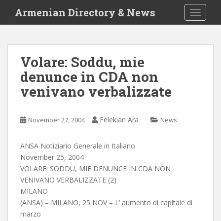
S
Armenian Directory & News
TOGGLE
k
i
p
t
Volare: Soddu, mie
o
denunce in CDA non
m
a
venivano verbalizzate
i
n
c
Felekian Ara
November 27, 2004
News
o
n
ANSA Notiziario Generale in Italiano
t
November 25, 2004
e
VOLARE: SODDU, MIE DENUNCE IN CDA NON
n
VENIVANO VERBALIZZATE (2)
t
MILANO
(ANSA) – MILANO, 25 NOV – L’ aumento di capitale di
marzo