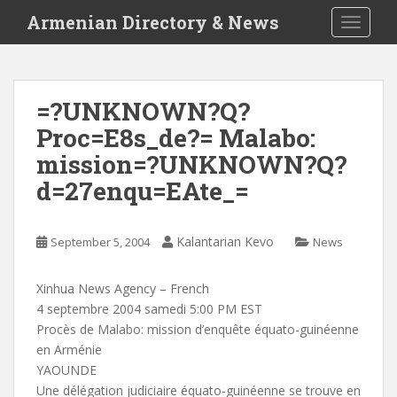
S
Armenian Directory & News
TOGGLE
k
i
p
t
=?UNKNOWN?Q?
o
Proc=E8s_de?= Malabo:
m
a
mission=?UNKNOWN?Q?
i
d=27enqu=EAte_=
n
c
o
Kalantarian Kevo
September 5, 2004
News
n
t
Xinhua News Agency – French
e
4 septembre 2004 samedi 5:00 PM EST
n
Procès de Malabo: mission d’enquête équato-guinéenne
t
en Arménie
YAOUNDE
Une délégation judiciaire équato-guinéenne se trouve en