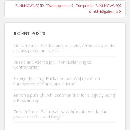
=?UNKNOWN?Q?D=E9veloppement?= Turquie La=?UNKNOWN?Q?
d=E9l=E9gation_d
RECENT POSTS
Turkish Press: Azerbaijani president, Armenian premier
discuss peace anniversa
Russia and Azerbaijan: From Balancing to
Confrontation
Foreign Ministry, Huckabee pan WSJ report on
harassment of Christians in Israe
Armenia puts Church leader on trial for allegedly being
a Russian spy
Turkish Press: Pashinyan says Armenia-Azerbaijan
peace is ‘visible and tangibl