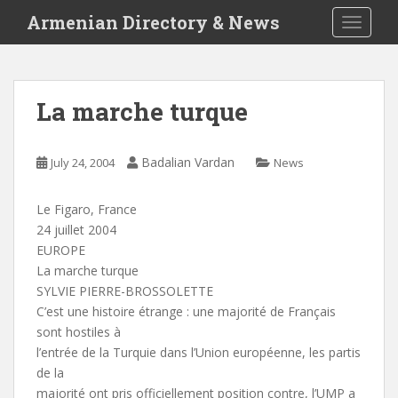
S
Armenian Directory & News
TOGGLE
k
i
p
t
La marche turque
o
m
a
Badalian Vardan
July 24, 2004
News
i
n
Le Figaro, France
c
24 juillet 2004
o
EUROPE
n
La marche turque
t
SYLVIE PIERRE-BROSSOLETTE
e
C’est une histoire étrange : une majorité de Français
n
sont hostiles à
t
l’entrée de la Turquie dans l’Union européenne, les partis
de la
majorité ont pris officiellement position contre, l’UMP a