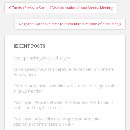
Post
Turkish Press to Spread Disinformation About Vienna Meeting
navigation
Nagorno-Karabakh aims to prevent resumption of hostilities
RECENT POSTS
Verelq: Pashinyan called Aliyev
Armenpress: New temperature record set in Northern
Hemisphere
Former Armenian lawmaker arrested over alleged role
in 2023 murder
Pashinyan: Peace between Armenia and Azerbaijan is
visible and tangible to eve
Pashinyan, Aliyev discuss progress in Armenia-
Azerbaijan normalization, TRIPP