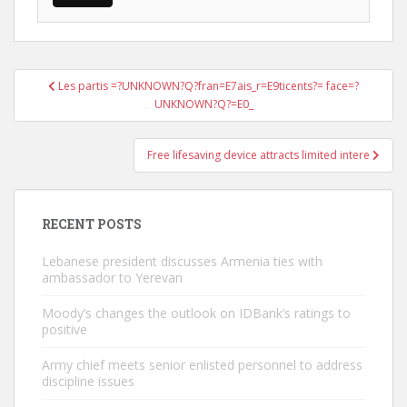
Post
Les partis =?UNKNOWN?Q?fran=E7ais_r=E9ticents?= face=?
navigation
UNKNOWN?Q?=E0_
Free lifesaving device attracts limited intere
RECENT POSTS
Lebanese president discusses Armenia ties with
ambassador to Yerevan
Moody’s changes the outlook on IDBank’s ratings to
positive
Army chief meets senior enlisted personnel to address
discipline issues