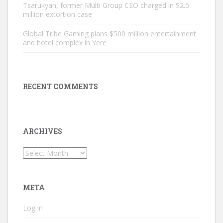
Tsarukyan, former Multi Group CEO charged in $2.5
million extortion case
Global Tribe Gaming plans $500 million entertainment
and hotel complex in Yere
RECENT COMMENTS
ARCHIVES
Archives
META
Log in