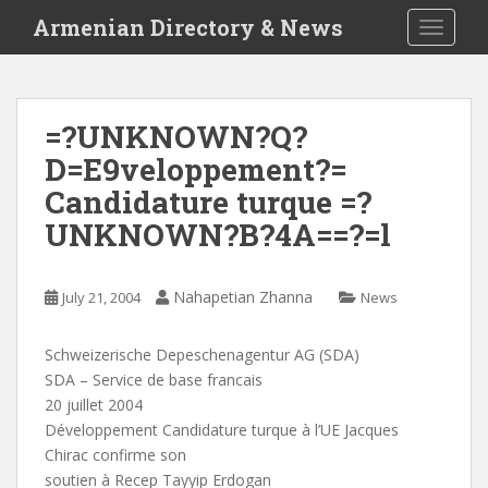
S
Armenian Directory & News
TOGGLE
k
i
p
t
=?UNKNOWN?Q?
o
D=E9veloppement?=
m
a
Candidature turque =?
i
UNKNOWN?B?4A==?=l
n
c
o
Nahapetian Zhanna
July 21, 2004
News
n
t
Schweizerische Depeschenagentur AG (SDA)
e
SDA – Service de base francais
n
20 juillet 2004
t
Développement Candidature turque à l’UE Jacques
Chirac confirme son
soutien à Recep Tayyip Erdogan