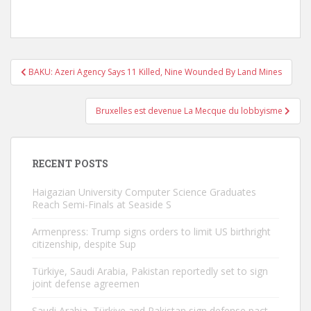
Post
BAKU: Azeri Agency Says 11 Killed, Nine Wounded By Land Mines
navigation
Bruxelles est devenue La Mecque du lobbyisme
RECENT POSTS
Haigazian University Computer Science Graduates
Reach Semi-Finals at Seaside S
Armenpress: Trump signs orders to limit US birthright
citizenship, despite Sup
Türkiye, Saudi Arabia, Pakistan reportedly set to sign
joint defense agreemen
Saudi Arabia, Türkiye and Pakistan sign defense pact