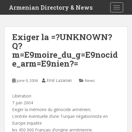
S
Armenian Directory & News
TOGGLE
k
i
p
t
Exiger la =?UNKNOWN?
o
Q?
m
a
m=E9moire_du_g=E9nocid
i
e_arm=E9nien?=
n
c
o
Emil Lazarian
June 9, 2004
News
n
t
Libération
e
7 juin 2004
n
Exiger la mémoire du génocide arménien;
t
L’entrée éventuelle d’une Turquie négationniste en
Europe inquiète
les 450 000 Français d’origine arménienne.