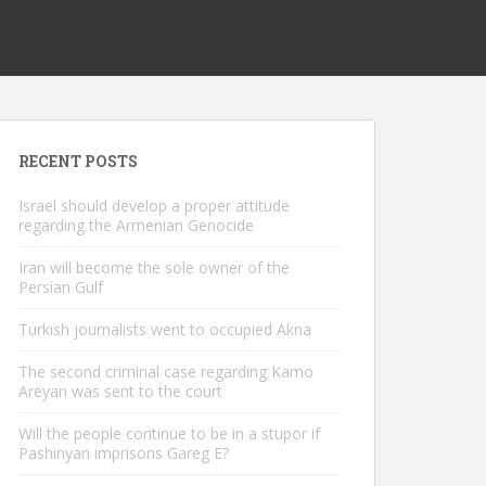
RECENT POSTS
Israel should develop a proper attitude
regarding the Armenian Genocide
Iran will become the sole owner of the
Persian Gulf
Turkish journalists went to occupied Akna
The second criminal case regarding Kamo
Areyan was sent to the court
Will the people continue to be in a stupor if
Pashinyan imprisons Gareg E?