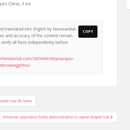
ues Chirac, il est
nd translated into English by Navasardian
COPY
iews and accuracy of the content remain
 verify all facts independently before
rmenianclub.com/2004/06/06/pourquoi-
uunknownqge9no/
iudad rusa de Sama
Armenian opposition holds demonstration in capital despite ban