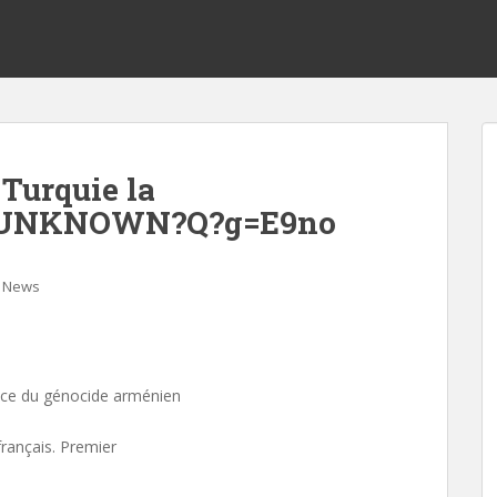
 Turquie la
=?UNKNOWN?Q?g=E9no
News
ance du génocide arménien
rançais. Premier