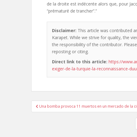
de la droite est indécente alors que, pour Jacq
“prématuré de trancher”.”
Disclaimer:
This article was contributed a
Karapet. While we strive for quality, the v
the responsibility of the contributor. Please
reposting or citing.
Direct link to this article:
https://www.a
exiger-de-la-turquie-la-reconnaissance-d
Post
Una bomba provoca 11 muertos en un mercado de la c
navigation