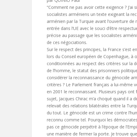
par QUINIO Paul
“Comment ne pas avoir cette exigence ? J’ai si
socialistes arméniens un texte exigeant la r
arménien par la Turquie avant l’ouverture de 
entrée dans l’UE avec le souci d’être respectue
précise au passage que les socialistes arméni
de ces négociations.
Sur le respect des principes, la France s’est 
lors du Conseil européen de Copenhague, à ou
conditionnées au respect des critères sur la d
de l’homme, le statut des prisonniers polit
considérer la reconnaissance du génocide a
critères ? Le Parlement français a lui-même v
en 2001 le reconnaissant. Plusieurs pays ont 
sujet, Jacques Chirac m’a choqué quand il a d
relevait des relations bilatérales entre la Turq
du tout. Le génocide est un crime contre l’hum
reconnu comme tel. Pourquoi les démocrates t
pas ce génocide perpétré à l’époque de l’Emp
une manière de fermer la porte. Je trouve que