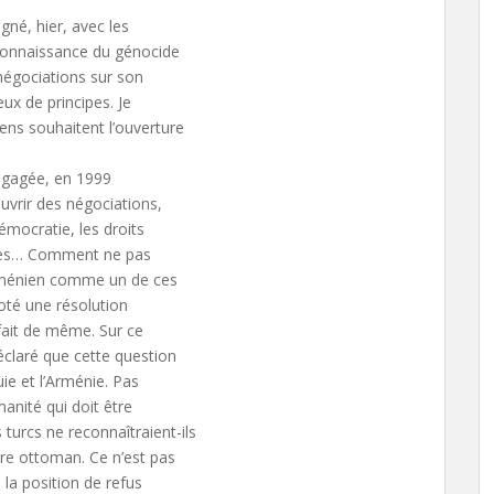
gné, hier, avec les
econnaissance du génocide
négociations sur son
ux de principes. Je
ens souhaitent l’ouverture
engagée, en 1999
vrir des négociations,
émocratie, les droits
iques… Comment ne pas
rménien comme un de ces
oté une résolution
fait de même. Sur ce
éclaré que cette question
uie et l’Arménie. Pas
anité qui doit être
urcs ne reconnaîtraient-ils
ire ottoman. Ce n’est pas
 la position de refus