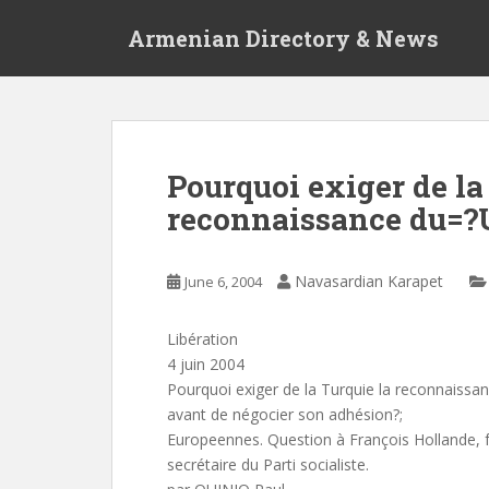
S
Armenian Directory & News
k
i
p
t
o
m
Pourquoi exiger de la
a
reconnaissance du
i
n
c
Navasardian Karapet
June 6, 2004
o
n
t
Libération
e
4 juin 2004
n
Pourquoi exiger de la Turquie la reconnaiss
t
avant de négocier son adhésion?;
Europeennes. Question à François Hollande, f
secrétaire du Parti socialiste.