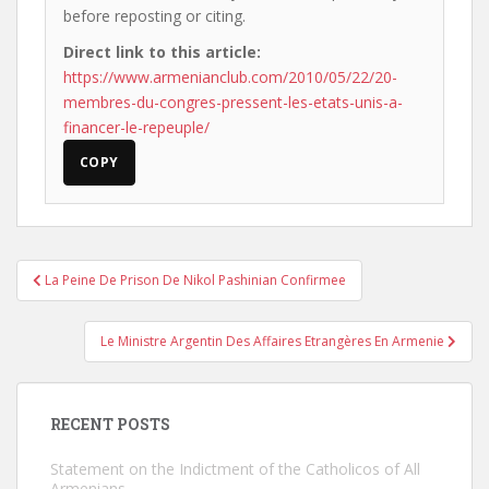
before reposting or citing.
Direct link to this article:
https://www.armenianclub.com/2010/05/22/20-
membres-du-congres-pressent-les-etats-unis-a-
financer-le-repeuple/
COPY
Post
La Peine De Prison De Nikol Pashinian Confirmee
navigation
Le Ministre Argentin Des Affaires Etrangères En Armenie
RECENT POSTS
Statement on the Indictment of the Catholicos of All
Armenians