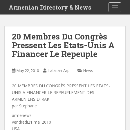
S
Armenian Directory & News
TOGGLE
k
i
p
t
20 Membres Du Congrès
o
Pressent Les Etats-Unis A
m
a
Financer Le Repeuple
i
n
c
Talalian Arpi
May 22, 2010
News
o
n
20 MEMBRES DU CONGRÈS PRESSENT LES ETATS-
t
UNIS A FINANCER LE REPEUPLEMENT DES
e
ARMENIENS D’IRAK
n
par Stephane
t
armenews
vendredi21 mai 2010
USA