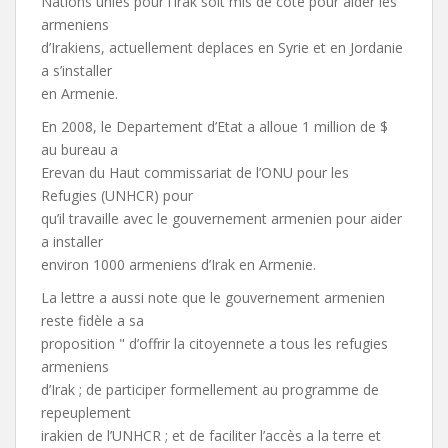
Nations unies pour l’Irak soit mis de côte pour aider les
armeniens
d’Irakiens, actuellement deplaces en Syrie et en Jordanie
a s’installer
en Armenie.
En 2008, le Departement d’Etat a alloue 1 million de $
au bureau a
Erevan du Haut commissariat de l’ONU pour les
Refugies (UNHCR) pour
qu’il travaille avec le gouvernement armenien pour aider
a installer
environ 1000 armeniens d’Irak en Armenie.
La lettre a aussi note que le gouvernement armenien
reste fidèle a sa
proposition " d’offrir la citoyennete a tous les refugies
armeniens
d’Irak ; de participer formellement au programme de
repeuplement
irakien de l’UNHCR ; et de faciliter l’accès a la terre et