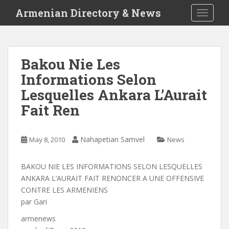
S
Armenian Directory & News
TOGGLE
k
i
p
t
Bakou Nie Les
o
Informations Selon
m
a
Lesquelles Ankara L’Aurait
i
Fait Ren
n
c
o
Nahapetian Samvel
May 8, 2010
News
n
t
BAKOU NIE LES INFORMATIONS SELON LESQUELLES
e
ANKARA L’AURAIT FAIT RENONCER A UNE OFFENSIVE
n
CONTRE LES ARMENIENS
t
par Gari
armenews