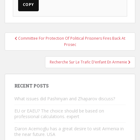
COPY
Post
Committee For Protection Of Political Prisoners Fires Back At
navigation
Prosec
Recherche Sur Le Trafic D’enfant En Armenie
RECENT POSTS
What issues did Pashinyan and Zhaparov discuss?
EU or EAEU? The choice should be based on
professional calculations. expert
Daron Acemoglu has a great desire to visit Armenia in
the near future. USA