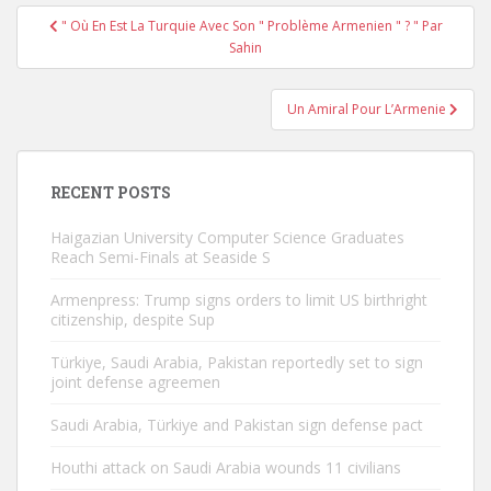
Post
" Où En Est La Turquie Avec Son " Problème Armenien " ? " Par
navigation
Sahin
Un Amiral Pour L’Armenie
RECENT POSTS
Haigazian University Computer Science Graduates
Reach Semi-Finals at Seaside S
Armenpress: Trump signs orders to limit US birthright
citizenship, despite Sup
Türkiye, Saudi Arabia, Pakistan reportedly set to sign
joint defense agreemen
Saudi Arabia, Türkiye and Pakistan sign defense pact
Houthi attack on Saudi Arabia wounds 11 civilians