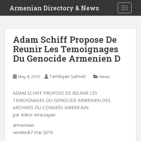
S
Armenian Directory & News
TOGGLE
k
i
p
t
Adam Schiff Propose De
o
Reunir Les Temoignages
m
a
Du Genocide Armenien D
i
n
c
Tambiyan Samvel
May 8, 2010
News
o
n
ADAM SCHIFF PROPOSE DE REUNIR LES
t
TEMOIGNAGES DU GENOCIDE ARMENIEN DES
e
ARCHIVES DU CONGRÈS AMERICAIN
n
par Krikor Amirzayan
t
armenews
vendredi7 mai 2010