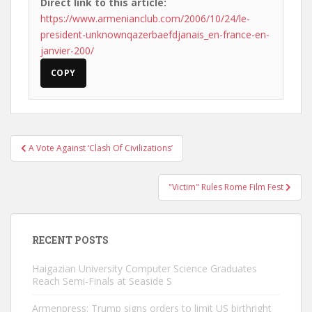
Direct link to this article:
https://www.armenianclub.com/2006/10/24/le-
president-unknownqazerbaefdjanais_en-france-en-
janvier-200/
COPY
Post
A Vote Against ‘Clash Of Civilizations’
navigation
"Victim" Rules Rome Film Fest
RECENT POSTS
Haigazian University Computer Science Graduates
Reach Semi-Finals at Seaside S
Armenpress: Trump signs orders to limit US birthright