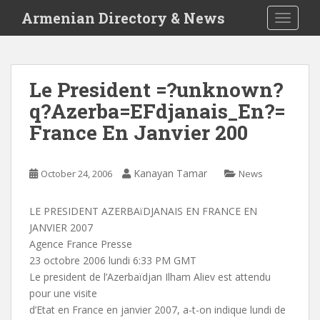
S
Armenian Directory & News
TOGGLE
k
i
p
t
Le President =?unknown?
o
q?Azerba=EFdjanais_En?=
m
a
France En Janvier 200
i
n
c
Kanayan Tamar
October 24, 2006
News
o
n
LE PRESIDENT AZERBAïDJANAIS EN FRANCE EN
t
JANVIER 2007
e
Agence France Presse
n
23 octobre 2006 lundi 6:33 PM GMT
t
Le president de l’Azerbaïdjan Ilham Aliev est attendu
pour une visite
d’Etat en France en janvier 2007, a-t-on indique lundi de