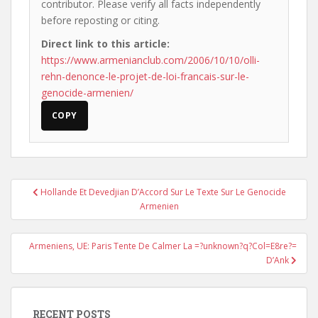
contributor. Please verify all facts independently
before reposting or citing.
Direct link to this article:
https://www.armenianclub.com/2006/10/10/olli-
rehn-denonce-le-projet-de-loi-francais-sur-le-
genocide-armenien/
COPY
Post
Hollande Et Devedjian D’Accord Sur Le Texte Sur Le Genocide
navigation
Armenien
Armeniens, UE: Paris Tente De Calmer La =?unknown?q?Col=E8re?=
D’Ank
RECENT POSTS