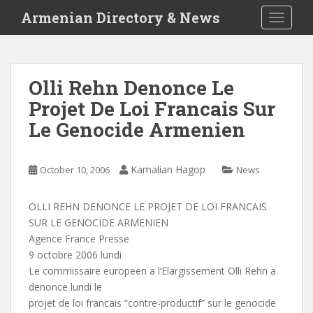
S
Armenian Directory & News
TOGGLE
k
i
p
t
Olli Rehn Denonce Le
o
Projet De Loi Francais Sur
m
a
Le Genocide Armenien
i
n
c
Kamalian Hagop
October 10, 2006
News
o
n
OLLI REHN DENONCE LE PROJET DE LOI FRANCAIS
t
SUR LE GENOCIDE ARMENIEN
e
Agence France Presse
n
9 octobre 2006 lundi
t
Le commissaire europeen a l’Elargissement Olli Rehn a
denonce lundi le
projet de loi francais “contre-productif” sur le genocide