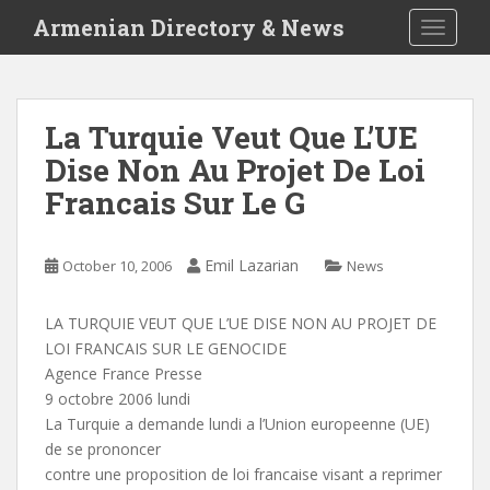
S
Armenian Directory & News
TOGGLE
k
i
p
t
La Turquie Veut Que L’UE
o
Dise Non Au Projet De Loi
m
a
Francais Sur Le G
i
n
c
Emil Lazarian
October 10, 2006
News
o
n
LA TURQUIE VEUT QUE L’UE DISE NON AU PROJET DE
t
LOI FRANCAIS SUR LE GENOCIDE
e
Agence France Presse
n
9 octobre 2006 lundi
t
La Turquie a demande lundi a l’Union europeenne (UE)
de se prononcer
contre une proposition de loi francaise visant a reprimer