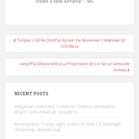
create a New Armenia.” - WS
Post
Turquie: L’UE Ne Doit Pas Ajouter De Nouveaux =?unknown?q?
navigation
Crit=E8res
Lang (PS) Defavorable a La Proposition De Loi Sur Le Genocide
Armeni
RECENT POSTS
Haigazian University Computer Science Graduates
Reach Semi-Finals at Seaside S
Armenpress: Trump signs orders to limit US birthright
citizenship, despite Sup