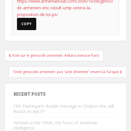
https://www.armenianclub.com/2006/10/08/genoci
de-armenien-eric-raoult-ump-votera-la-
proposition-de-loi-ps/
COPY
Post
Vote sur le genocide armenien: Ankara menace Paris
navigation
Texte genocide armenien: pas "acte d’inimitie" envers la Turquie
RECENT POSTS
168: Pashinyan’s double message in Cholpon-Ata. will
Russia accept it?
Yerevan in the 1950s, the focus of American
intelligence