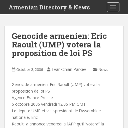
S
Armenian Directory & News
TOGGLE
k
i
p
t
Genocide armenien: Eric
o
Raoult (UMP) votera la
m
a
proposition de loi PS
i
n
c
Tvankchian Parkev
October 8, 2006
News
o
n
Genocide armenien: Eric Raoult (UMP) votera la
t
proposition de loi PS
e
Agence France Presse
n
6 octobre 2006 vendredi 12:06 PM GMT
t
Le depute UMP et vice-president de l’Assemblee
nationale, Eric
Raoult, a annonce vendredi a l’AFP qu’il “votera” la