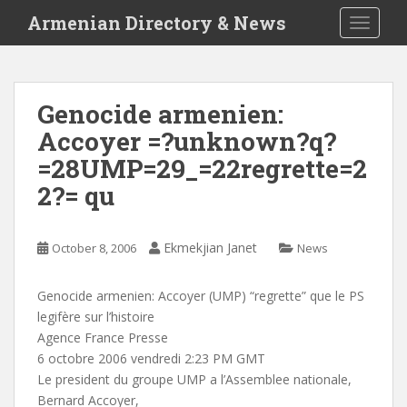
S
Armenian Directory & News
TOGGLE
k
i
p
t
Genocide armenien:
o
Accoyer =?unknown?q?
m
a
=28UMP=29_=22regrette=2
i
2?= qu
n
c
o
Ekmekjian Janet
October 8, 2006
News
n
t
Genocide armenien: Accoyer (UMP) “regrette” que le PS
e
legifère sur l’histoire
n
Agence France Presse
t
6 octobre 2006 vendredi 2:23 PM GMT
Le president du groupe UMP a l’Assemblee nationale,
Bernard Accoyer,