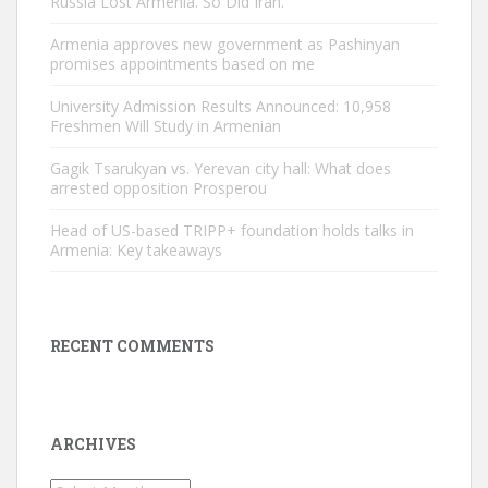
Russia Lost Armenia. So Did Iran.
Armenia approves new government as Pashinyan
promises appointments based on me
University Admission Results Announced: 10,958
Freshmen Will Study in Armenian
Gagik Tsarukyan vs. Yerevan city hall: What does
arrested opposition Prosperou
Head of US-based TRIPP+ foundation holds talks in
Armenia: Key takeaways
RECENT COMMENTS
ARCHIVES