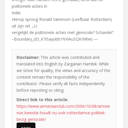
politionele acties in
Indië.
Hierop sprong Ronald Sørensen (Leefbaar Rotterdam)
uit zijn vel. ,,U
vergelijkt de politionele acties met genocide? Schande!”
–Boundary_(ID_K7iSayubb1NYiAuSQK/Mtw) —
Disclaimer:
This article was contributed and
translated into English by Zargarian Hambik. While
we strive for quality, the views and accuracy of the
content remain the responsibility of the
contributor. Please verify all facts independently
before reposting or citing.
Direct link to this article:
https://www.armenianclub.com/2006/10/08/armee
nse-kwestie-houdt-nu-ook-rotterdamse-politiek-
bezig-genocide/