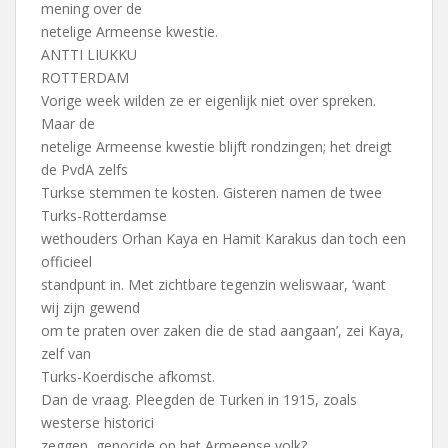
mening over de
netelige Armeense kwestie.
ANTTI LIUKKU
ROTTERDAM
Vorige week wilden ze er eigenlijk niet over spreken.
Maar de
netelige Armeense kwestie blijft rondzingen; het dreigt
de PvdA zelfs
Turkse stemmen te kosten. Gisteren namen de twee
Turks-Rotterdamse
wethouders Orhan Kaya en Hamit Karakus dan toch een
officieel
standpunt in. Met zichtbare tegenzin weliswaar, ‘want
wij zijn gewend
om te praten over zaken die de stad aangaan’, zei Kaya,
zelf van
Turks-Koerdische afkomst.
Dan de vraag. Pleegden de Turken in 1915, zoals
westerse historici
zeggen, genocide op het Armeense volk?