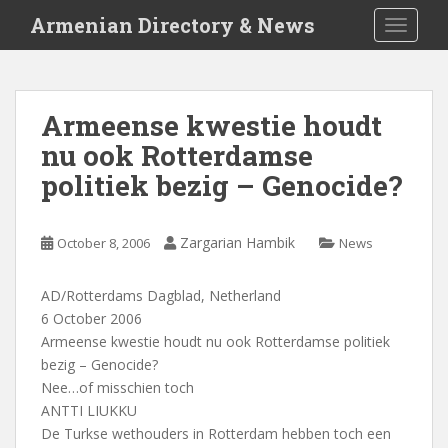
S
Armenian Directory & News
TOGGLE
k
i
p
t
Armeense kwestie houdt
o
nu ook Rotterdamse
m
a
politiek bezig – Genocide?
i
n
c
Zargarian Hambik
October 8, 2006
News
o
n
AD/Rotterdams Dagblad, Netherland
t
6 October 2006
e
Armeense kwestie houdt nu ook Rotterdamse politiek
n
bezig – Genocide?
t
Nee…of misschien toch
ANTTI LIUKKU
De Turkse wethouders in Rotterdam hebben toch een