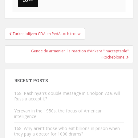
COPY
Post
Turken blijven CDA en PvdA toch trouw
navigation
Genocide armenien: la reaction d’Ankara "inacceptable"
(Rochebloine,
RECENT POSTS
168: Pashinyan’s double message in Cholpon-Ata. will
Russia accept it?
Yerevan in the 1950s, the focus of American
intelligence
168: Why aren’t those who eat billions in prison when
they pay a doctor for 1000 drams?