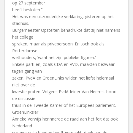
op 27 september
heeft besloten.”
Het was een uitzonderlijke verklaring, gisteren op het
stadhuis.
Burgemeester Opstelten benadrukte dat zij niet namens
het college
spraken, maar als privepersoon. En toch ook als
Rotterdamse
wethouders, ‘want het zijn publieke figuren.’
Enkele partijen, zoals CDA en VVD, maakten bezwaar
tegen gang van
zaken. PvdA en GroenLinks wilden het liefst helemaal
niet over de
kwestie praten. Volgens PvdA-leider Van Heemst hoort
de discussie
thuis in de Tweede Kamer of het Europees parlement.
GroenLinks’er
Anneke Verwijs herinnerde de raad aan het feit dat ook
Nederland
vroeger vuile handen heeft gemaakt, denk aan de