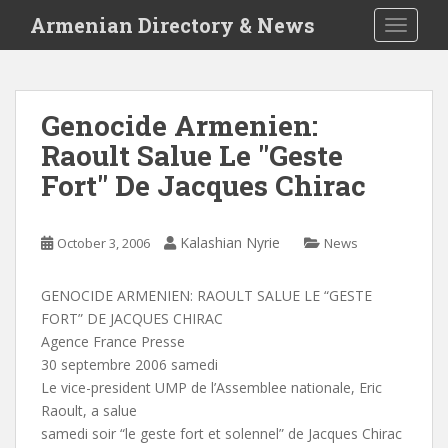
S
Armenian Directory & News
TOGGLE
k
i
p
t
Genocide Armenien:
o
Raoult Salue Le "Geste
m
a
Fort" De Jacques Chirac
i
n
c
Kalashian Nyrie
October 3, 2006
News
o
n
GENOCIDE ARMENIEN: RAOULT SALUE LE “GESTE
t
FORT” DE JACQUES CHIRAC
e
Agence France Presse
n
30 septembre 2006 samedi
t
Le vice-president UMP de l’Assemblee nationale, Eric
Raoult, a salue
samedi soir “le geste fort et solennel” de Jacques Chirac