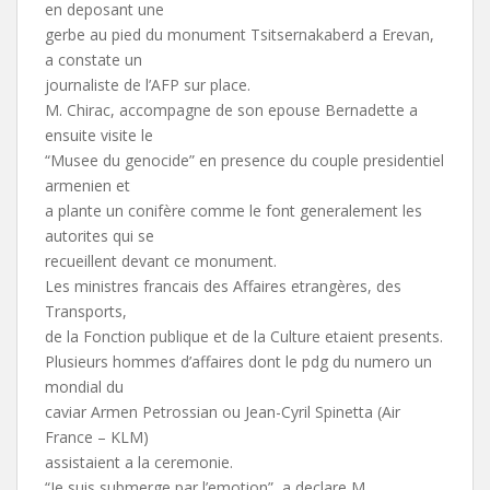
en deposant une
gerbe au pied du monument Tsitsernakaberd a Erevan,
a constate un
journaliste de l’AFP sur place.
M. Chirac, accompagne de son epouse Bernadette a
ensuite visite le
“Musee du genocide” en presence du couple presidentiel
armenien et
a plante un conifère comme le font generalement les
autorites qui se
recueillent devant ce monument.
Les ministres francais des Affaires etrangères, des
Transports,
de la Fonction publique et de la Culture etaient presents.
Plusieurs hommes d’affaires dont le pdg du numero un
mondial du
caviar Armen Petrossian ou Jean-Cyril Spinetta (Air
France – KLM)
assistaient a la ceremonie.
“Je suis submerge par l’emotion”, a declare M.