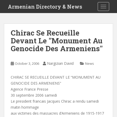
S
Armenian Directory & News
TOGGLE
k
i
p
t
Chirac Se Recueille
o
Devant Le "Monument Au
m
a
Genocide Des Armeniens"
i
n
c
Nargizian David
October 3, 2006
News
o
n
CHIRAC SE RECUEILLE DEVANT LE “MONUMENT AU
t
GENOCIDE DES ARMENIENS”
e
Agence France Presse
n
30 septembre 2006 samedi
t
Le president francais Jacques Chirac a rendu samedi
matin hommage
aux victimes des massacres d’Armeniens de 1915-1917