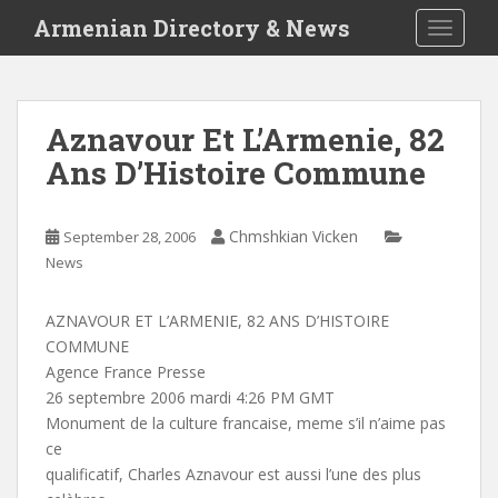
S
Armenian Directory & News
TOGGLE
k
i
p
t
Aznavour Et L’Armenie, 82
o
Ans D’Histoire Commune
m
a
i
Chmshkian Vicken
September 28, 2006
n
News
c
o
n
AZNAVOUR ET L’ARMENIE, 82 ANS D’HISTOIRE
t
COMMUNE
e
Agence France Presse
n
26 septembre 2006 mardi 4:26 PM GMT
t
Monument de la culture francaise, meme s’il n’aime pas
ce
qualificatif, Charles Aznavour est aussi l’une des plus