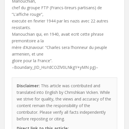
Manouchian,
chef du groupe FTP (Francs-tireurs partisans) de
“L’affiche rouge”,
execute en fevrier 1944 par les nazis avec 22 autres
resistants.
Manouchian qui, en 1940, avait ecrit cette phrase
premonitoire a la
mère d’Aznavour: “Charles sera l’honneur du peuple
armenien, et une
gloire pour la France”.
–Boundary_(ID_Hs/rdCOZlV0LNkgY+yMN pg)–
Disclaimer:
This article was contributed and
translated into English by Chmshkian Vicken. While
we strive for quality, the views and accuracy of the
content remain the responsibility of the
contributor. Please verify all facts independently
before reposting or citing.
Direct link to this article: