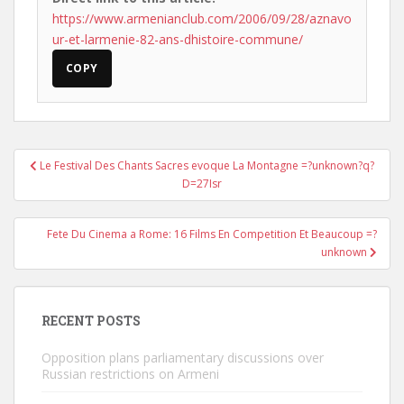
https://www.armenianclub.com/2006/09/28/aznavo
ur-et-larmenie-82-ans-dhistoire-commune/
COPY
Post
Le Festival Des Chants Sacres evoque La Montagne =?unknown?q?
navigation
D=27Isr
Fete Du Cinema a Rome: 16 Films En Competition Et Beaucoup =?
unknown
RECENT POSTS
Opposition plans parliamentary discussions over
Russian restrictions on Armeni