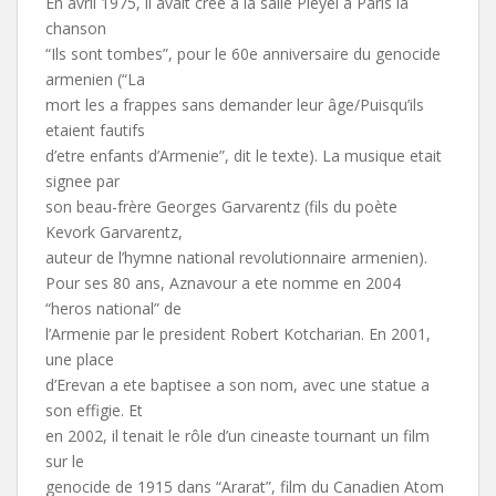
En avril 1975, il avait cree a la salle Pleyel a Paris la
chanson
“Ils sont tombes”, pour le 60e anniversaire du genocide
armenien (“La
mort les a frappes sans demander leur âge/Puisqu’ils
etaient fautifs
d’etre enfants d’Armenie”, dit le texte). La musique etait
signee par
son beau-frère Georges Garvarentz (fils du poète
Kevork Garvarentz,
auteur de l’hymne national revolutionnaire armenien).
Pour ses 80 ans, Aznavour a ete nomme en 2004
“heros national” de
l’Armenie par le president Robert Kotcharian. En 2001,
une place
d’Erevan a ete baptisee a son nom, avec une statue a
son effigie. Et
en 2002, il tenait le rôle d’un cineaste tournant un film
sur le
genocide de 1915 dans “Ararat”, film du Canadien Atom