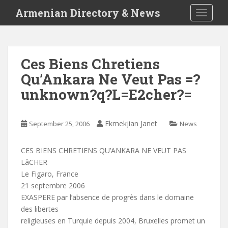
S
Armenian Directory & News
TOGGLE
k
i
p
t
Ces Biens Chretiens
o
Qu’Ankara Ne Veut Pas =?
m
a
unknown?q?L=E2cher?=
i
n
c
Ekmekjian Janet
September 25, 2006
News
o
n
CES BIENS CHRETIENS QU’ANKARA NE VEUT PAS
t
LâCHER
e
Le Figaro, France
n
21 septembre 2006
t
EXASPERE par l’absence de progrès dans le domaine
des libertes
religieuses en Turquie depuis 2004, Bruxelles promet un