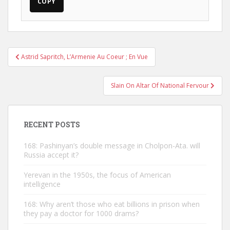
COPY
Post
Astrid Sapritch, L’Armenie Au Coeur ; En Vue
navigation
Slain On Altar Of National Fervour
RECENT POSTS
168: Pashinyan’s double message in Cholpon-Ata. will
Russia accept it?
Yerevan in the 1950s, the focus of American
intelligence
168: Why aren’t those who eat billions in prison when
they pay a doctor for 1000 drams?