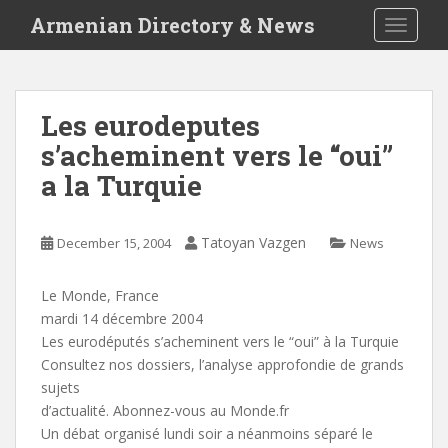
S
Armenian Directory & News
TOGGLE
k
i
p
t
Les eurodeputes
o
s’acheminent vers le “oui”
m
a
a la Turquie
i
n
c
Tatoyan Vazgen
December 15, 2004
News
o
n
Le Monde, France
t
mardi 14 décembre 2004
e
Les eurodéputés s’acheminent vers le “oui” à la Turquie
n
Consultez nos dossiers, l’analyse approfondie de grands
t
sujets
d’actualité. Abonnez-vous au Monde.fr
Un débat organisé lundi soir a néanmoins séparé le