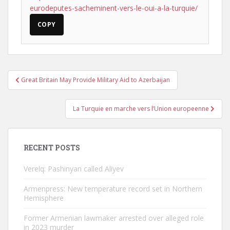
eurodeputes-sacheminent-vers-le-oui-a-la-turquie/
COPY
Post
Great Britain May Provide Military Aid to Azerbaijan
navigation
La Turquie en marche vers l’Union europeenne
RECENT POSTS
Verelq: Pashinyan called Aliyev
Armenpress: New temperature record set in Northern
Hemisphere
Former Armenian lawmaker arrested over alleged role
in 2023 murder