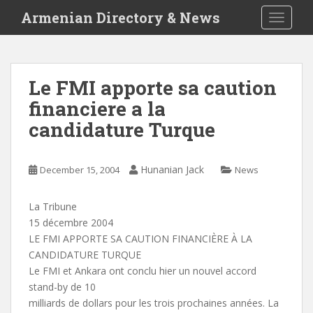
S
Armenian Directory & News
TOGGLE
k
i
p
t
Le FMI apporte sa caution
o
financiere a la
m
a
candidature Turque
i
n
c
Hunanian Jack
December 15, 2004
News
o
n
La Tribune
t
15 décembre 2004
e
LE FMI APPORTE SA CAUTION FINANCIÈRE À LA
n
CANDIDATURE TURQUE
t
Le FMI et Ankara ont conclu hier un nouvel accord
stand-by de 10
milliards de dollars pour les trois prochaines années. La