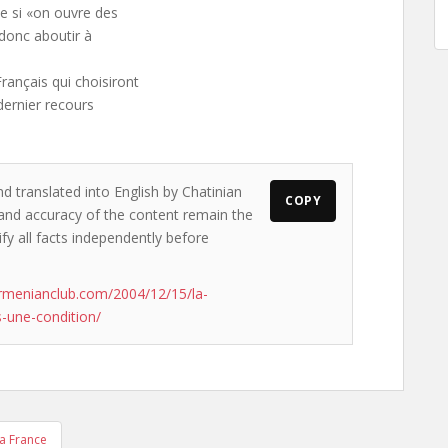
e si «on ouvre des
 donc aboutir à
Français qui choisiront
dernier recours
d translated into English by Chatinian
COPY
s and accuracy of the content remain the
ify all facts independently before
rmenianclub.com/2004/12/15/la-
-une-condition/
a France