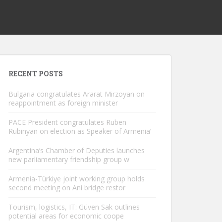
RECENT POSTS
Bulgaria congratulates Ararat Mirzoyan on
reappointment as foreign minister
PACE President congratulates Ruben
Rubinyan on election as Speaker of Armenia’
Argentina’s Chamber of Deputies launches
new parliamentary friendship group w
Armenia-Türkiye joint working group holds
second meeting on Ani bridge restor
Tourism, logistics, IT: Güven Sak outlines
potential areas for economic coope