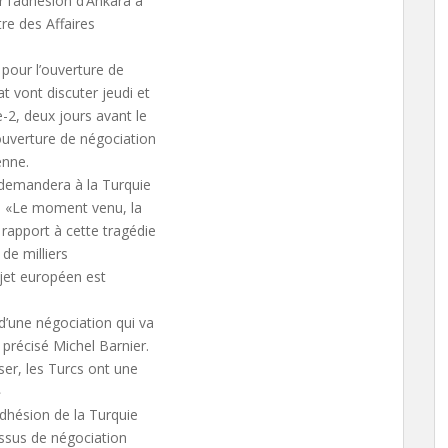
r l’adhésion d’Ankara à
re des Affaires
pour l’ouverture de
t vont discuter jeudi et
-2, deux jours avant le
ouverture de négociation
enne.
e demandera à la Turquie
. «Le moment venu, la
rapport à cette tragédie
de milliers
ojet européen est
d’une négociation qui va
précisé Michel Barnier.
er, les Turcs ont une
»
adhésion de la Turquie
essus de négociation