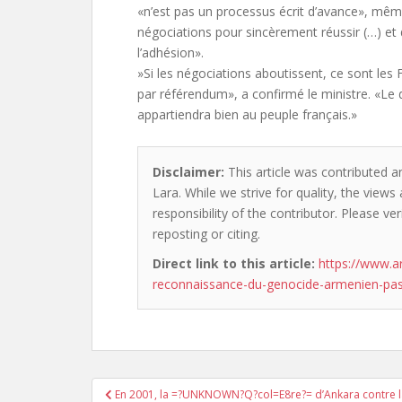
«n’est pas un processus écrit d’avance», mêm
négociations pour sincèrement réussir (…) et
l’adhésion».
»Si les négociations aboutissent, ce sont les 
par référendum», a confirmé le ministre. «Le 
appartiendra bien au peuple français.»
Disclaimer:
This article was contributed an
Lara. While we strive for quality, the view
responsibility of the contributor. Please ver
reposting or citing.
Direct link to this article:
https://www.a
reconnaissance-du-genocide-armenien-pas
Post
En 2001, la =?UNKNOWN?Q?col=E8re?= d’Ankara contre l