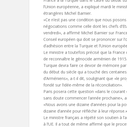
France à la Turquie dans le cadre du débat su
l’Union européenne, a expliqué mardi le minist
étrangères Michel Barnier.
»Ce n’est pas une condition que nous posons 
négociations comme celle dont les chefs d’Eta
vendredi», a affirmé Michel Barnier sur France
Conseil européen qui doit se prononcer sur l’
d’adhésion entre la Turquie et l’Union europé
Le ministre a toutefois précisé que la Franc
de reconnaître le génocide arménien de 1915
Turquie devra faire ce devoir de mémoire par 
du début du siècle qui a touché des centaines 
d’Arméniens», a-t-il dit, soulignant que «le pr
fondé sur l’idée-même de la réconciliation».
Paris posera cette question «dans le courant 
sans doute commencer l’année prochaine», a 
«Nous avons une dizaine d’années pour la pos
dizaine d’année pour réfléchir à leur réponse.
Le ministre français a répété son soutien à l’
à l’UE. Il a tout de même affirmé que le proc