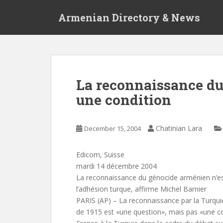
S
Armenian Directory & News
k
i
p
t
o
m
La reconnaissance d
a
une condition
i
n
c
Chatinian Lara
December 15, 2004
o
n
t
Edicom, Suisse
e
mardi 14 décembre 2004
n
La reconnaissance du génocide arménien n’es
t
l’adhésion turque, affirme Michel Barnier
PARIS (AP) – La reconnaissance par la Turqu
de 1915 est «une question», mais pas «une co