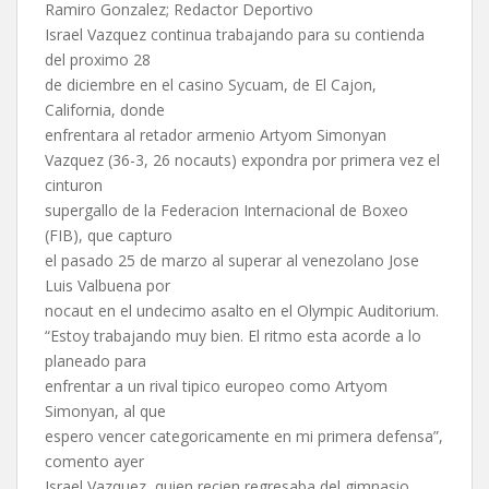
Ramiro Gonzalez; Redactor Deportivo
Israel Vazquez continua trabajando para su contienda
del proximo 28
de diciembre en el casino Sycuam, de El Cajon,
California, donde
enfrentara al retador armenio Artyom Simonyan
Vazquez (36-3, 26 nocauts) expondra por primera vez el
cinturon
supergallo de la Federacion Internacional de Boxeo
(FIB), que capturo
el pasado 25 de marzo al superar al venezolano Jose
Luis Valbuena por
nocaut en el undecimo asalto en el Olympic Auditorium.
“Estoy trabajando muy bien. El ritmo esta acorde a lo
planeado para
enfrentar a un rival tipico europeo como Artyom
Simonyan, al que
espero vencer categoricamente en mi primera defensa”,
comento ayer
Israel Vazquez, quien recien regresaba del gimnasio.