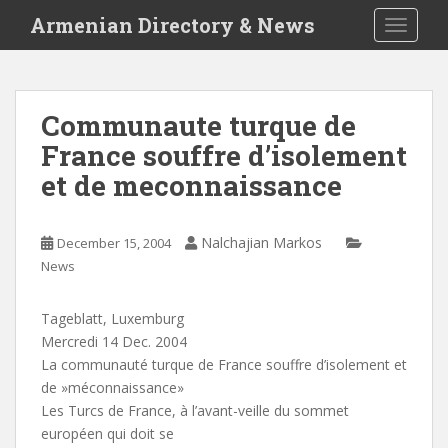
S
Armenian Directory & News
TOGGLE
k
i
p
t
Communaute turque de
o
France souffre d’isolement
m
a
et de meconnaissance
i
n
c
Nalchajian Markos
December 15, 2004
o
News
n
t
Tageblatt, Luxemburg
e
Mercredi 14 Dec. 2004
n
La communauté turque de France souffre d’isolement et
t
de »méconnaissance»
Les Turcs de France, à l’avant-veille du sommet
européen qui doit se