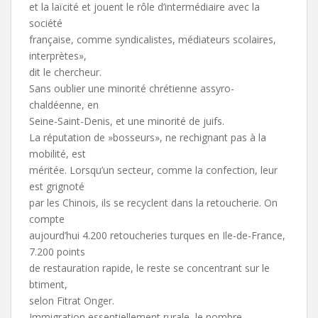
et la laïcité et jouent le rôle d’intermédiaire avec la
société
française, comme syndicalistes, médiateurs scolaires,
interprètes»,
dit le chercheur.
Sans oublier une minorité chrétienne assyro-
chaldéenne, en
Seine-Saint-Denis, et une minorité de juifs.
La réputation de »bosseurs», ne rechignant pas à la
mobilité, est
méritée. Lorsqu’un secteur, comme la confection, leur
est grignoté
par les Chinois, ils se recyclent dans la retoucherie. On
compte
aujourd’hui 4.200 retoucheries turques en Ile-de-France,
7.200 points
de restauration rapide, le reste se concentrant sur le
btiment,
selon Fitrat Onger.
Immigration essentiellement rurale, le nombre