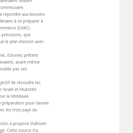
 devraient réduire
 commissaire.
 de répondre aux besoins
Ukraine à se préparer à
commerce (OMC).
 précisions, que
e le plan d’action avec
nie, Estonie) prêtent
t avaient, avant même
’oublie pas ses
jectif de résoudre les
 Israël et l’Autorité
our la Moldavie.
 préparation pour l’année
vec les trois pays du
ion a proposé d’allouer
age. Cette source n’a