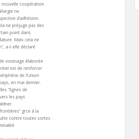
te nouvelle coopération
 élargie ne
rspective d’adhésion.
Cela ne préjuge pas des
rtain point dans
idature. Mais cela ne
”, a-t-elle déclaré
e de voisinage élaborée
tiel est de renforcer
périphérie de l’Union
ays, en mai dernier.
les “lignes de
 vers les pays
aldner.
frontières” grce à la
utte contre toutes sortes
minalité