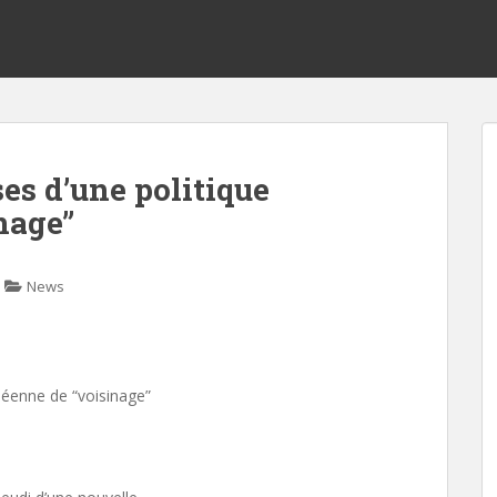
ses d’une politique
nage”
News
opéenne de “voisinage”