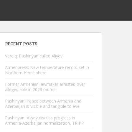
RECENT POSTS
Verelq: Pashinyan called Aliyev
Armenpress: New temperature record set in
Northern Hemisphere
Former Armenian lawmaker arrested over
alleged role in 2023 murder
Pashinyan: Peace between Armenia and
Azerbaijan is visible and tangible to eve
Pashinyan, Aliyev discuss progress in
Armenia-Azerbaijan normalization, TRIPP