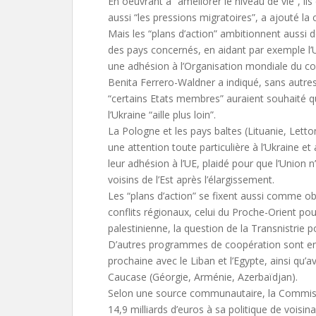
En oeuvrant à “améliorer le niveau de vie”, ils
aussi “les pressions migratoires”, a ajouté la
Mais les “plans d’action” ambitionnent aussi
des pays concernés, en aidant par exemple l’
une adhésion à l’Organisation mondiale du 
Benita Ferrero-Waldner a indiqué, sans autres
“certains Etats membres” auraient souhaité qu
l’Ukraine “aille plus loin”.
La Pologne et les pays baltes (Lituanie, Letto
une attention toute particulière à l’Ukraine e
leur adhésion à l’UE, plaidé pour que l’Union n
voisins de l’Est après l’élargissement.
Les “plans d’action” se fixent aussi comme ob
conflits régionaux, celui du Proche-Orient pour
palestinienne, la question de la Transnistrie p
D’autres programmes de coopération sont en
prochaine avec le Liban et l’Egypte, ainsi qu’a
Caucase (Géorgie, Arménie, Azerbaïdjan).
Selon une source communautaire, la Commiss
14,9 milliards d’euros à sa politique de voisin