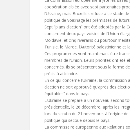
La Commission européenne a jeté les bases j
coopération ciblée avec sept partenaires proc
l’Ukraine, mais Bruxelles refuse à ce stade de 
politique de voisinage les prémisses de futur
Sept “plans d’action” ont été adoptés par la 
concernent deux pays voisins de l’Union élargie
Moldavie, et cinq riverains du pourtour médite
Tunisie, le Maroc, l’Autorité palestinienne et l
Ces programmes vont maintenant être transmi
membres de l’Union. Leurs priorités ont été é
concernés. Ils se présentent sous la forme de l
précis à atteindre.
En ce qui concerne l’Ukraine, la Commission 
d’action ne soit approuvé qu’après des élection
équitables” dans le pays.
L’Ukraine se prépare à un nouveau second tour
présidentielle, le 26 décembre, après les irré
lors du scrutin du 21 novembre, à l’origine de 
politique qui secoue depuis le pays.
La commissaire européenne aux Relations ext