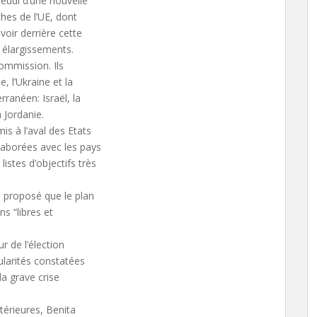
eudi d’une nouvelle
hes de l’UE, dont
voir derrière cette
s élargissements.
Commission. Ils
, l’Ukraine et la
rranéen: Israël, la
a Jordanie.
s à l’aval des Etats
laborées avec les pays
istes d’objectifs très
a proposé que le plan
s “libres et
 de l’élection
gularités constatées
la grave crise
érieures, Benita