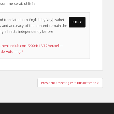
 somme serait utilisée.
nd translated into English by Yeghisabet
COPY
ews and accuracy of the content remain the
ify all facts independently before
rmenianclub.com/2004/12/12/bruxelles-
-de-voisinage/
President’s Meeting With Businessmen