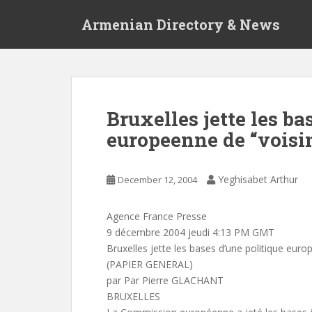
S
Armenian Directory & News
k
i
p
t
o
m
Bruxelles jette les ba
a
europeenne de “voisi
i
n
c
Yeghisabet Arthur
December 12, 2004
o
n
t
Agence France Presse
e
9 décembre 2004 jeudi 4:13 PM GMT
n
Bruxelles jette les bases d’une politique eur
t
(PAPIER GENERAL)
par Par Pierre GLACHANT
BRUXELLES