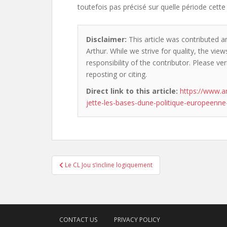
toutefois pas précisé sur quelle période cette
Disclaimer:
This article was contributed a
Arthur. While we strive for quality, the vi
responsibility of the contributor. Please ver
reposting or citing.
Direct link to this article:
https://www.a
jette-les-bases-dune-politique-europeenne
Post
Le CL Jou s’incline logiquement
navigation
CONTACT US
PRIVACY POLICY