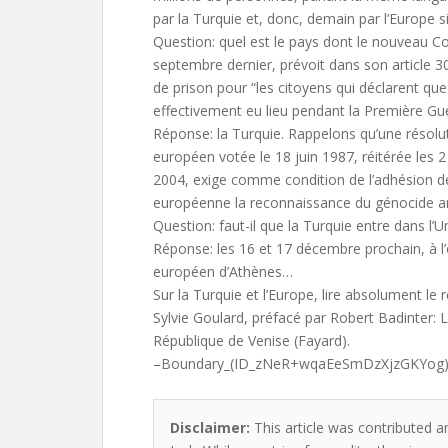
par la Turquie et, donc, demain par l’Europe si e
Question: quel est le pays dont le nouveau C
septembre dernier, prévoit dans son article 3
de prison pour “les citoyens qui déclarent qu
effectivement eu lieu pendant la Première Gu
Réponse: la Turquie. Rappelons qu’une résol
européen votée le 18 juin 1987, réitérée les 2
2004, exige comme condition de l’adhésion de
européenne la reconnaissance du génocide a
Question: faut-il que la Turquie entre dans l
Réponse: les 16 et 17 décembre prochain, à l
européen d’Athènes…
Sur la Turquie et l’Europe, lire absolument l
Sylvie Goulard, préfacé par Robert Badinter: 
République de Venise (Fayard).
–Boundary_(ID_zNeR+wqaEeSmDzXjzGKYog
Disclaimer:
This article was contributed a