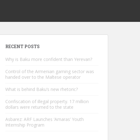
RECENT POSTS
Why is Baku more confident than Yerevan?
Control of the Armenian gaming sector was
handed over to the Maltese operator
What is behind Baku’s new rhetoric?
Confiscation of illegal property. 17 million
dollars were returned to the state
Asbarez: ARF Launches ‘Amaras’ Youth
Internship Program