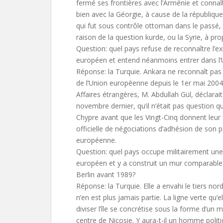
fermé ses frontières avec l’Arménie et connaî
bien avec la Géorgie, à cause de la républiqu
qui fut sous contrôle ottoman dans le passé, q
raison de la question kurde, ou la Syrie, à pr
Question: quel pays refuse de reconnaître l’ex
européen et entend néanmoins entrer dans l’
Réponse: la Turquie. Ankara ne reconnaît pa
de l’Union européenne depuis le 1er mai 2004.
Affaires étrangères, M. Abdullah Gül, déclarait
novembre dernier, qu’il n’était pas question 
Chypre avant que les Vingt-Cinq donnent leur f
officielle de négociations d’adhésion de son p
européenne.
Question: quel pays occupe militairement une p
européen et y a construit un mur comparable à 
Berlin avant 1989?
Réponse: la Turquie. Elle a envahi le tiers no
n’en est plus jamais partie. La ligne verte qu’e
diviser l’île se concrétise sous la forme d’un 
centre de Nicosie. Y aura-t-il un homme poli