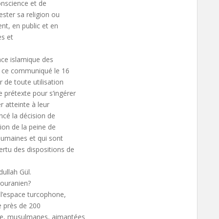
onscience et de
fester sa religion ou
nt, en public et en
es et
nce islamique des
ié ce communiqué le 16
 de toute utilisation
 prétexte pour s’ingérer
r atteinte à leur
ncé la décision de
on de la peine de
nhumaines et qui sont
rtu des dispositions de
ullah Gül.
touranien?
, l’espace turcophone,
ne près de 200
gue, musulmanes, aimantées