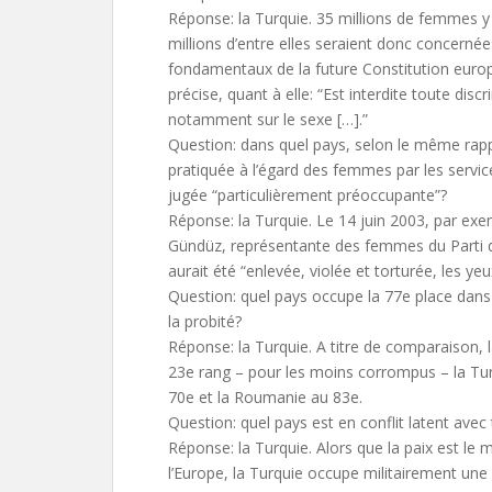
Réponse: la Turquie. 35 millions de femmes y 
millions d’entre elles seraient donc concernée
fondamentaux de la future Constitution europé
précise, quant à elle: “Est interdite toute dis
notamment sur le sexe […].”
Question: dans quel pays, selon le même rapp
pratiquée à l’égard des femmes par les service
jugée “particulièrement préoccupante”?
Réponse: la Turquie. Le 14 juin 2003, par e
Gündüz, représentante des femmes du Parti 
aurait été “enlevée, violée et torturée, les y
Question: quel pays occupe la 77e place dan
la probité?
Réponse: la Turquie. A titre de comparaison, 
23e rang – pour les moins corrompus – la Tun
70e et la Roumanie au 83e.
Question: quel pays est en conflit latent avec
Réponse: la Turquie. Alors que la paix est le 
l’Europe, la Turquie occupe militairement une