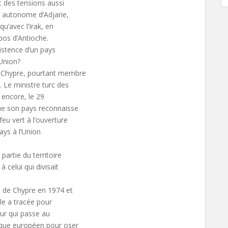
t des tensions aussi
e autonome d’Adjarie,
u’avec l’Irak, en
opos d’Antioche.
istence d’un pays
Union?
s Chypre, pourtant membre
 Le ministre turc des
 encore, le 29
que son pays reconnaisse
eu vert à l’ouverture
ays à l’Union
artie du territoire
celui qui divisait
rd de Chypre en 1974 et
lle a tracée pour
mur qui passe au
tique européen pour oser