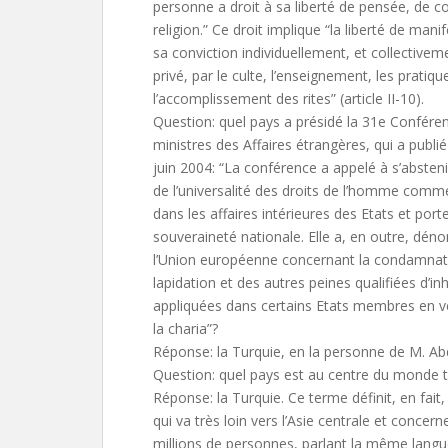
personne a droit à sa liberté de pensée, de c
religion.” Ce droit implique “la liberté de mani
sa conviction individuellement, et collectiveme
privé, par le culte, l’enseignement, les pratiqu
l’accomplissement des rites” (article II-10).
Question: quel pays a présidé la 31e Confére
ministres des Affaires étrangères, qui a publ
juin 2004: “La conférence a appelé à s’abstenir
de l’universalité des droits de l’homme comme
dans les affaires intérieures des Etats et porte
souveraineté nationale. Elle a, en outre, déno
l’Union européenne concernant la condamnati
lapidation et des autres peines qualifiées d’i
appliquées dans certains Etats membres en ve
la charia”?
Réponse: la Turquie, en la personne de M. Abd
Question: quel pays est au centre du monde 
Réponse: la Turquie. Ce terme définit, en fait
qui va très loin vers l’Asie centrale et concer
millions de personnes, parlant la même lan