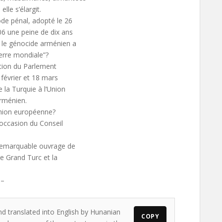
lle s’élargit.
ode pénal, adopté le 26
06 une peine de dix ans
e le génocide arménien a
erre mondiale”?
ution du Parlement
 février et 18 mars
 la Turquie à l’Union
rménien.
’Union européenne?
’occasion du Conseil
e remarquable ouvrage de
Le Grand Turc et la
)–
nd translated into English by Hunanian
COPY