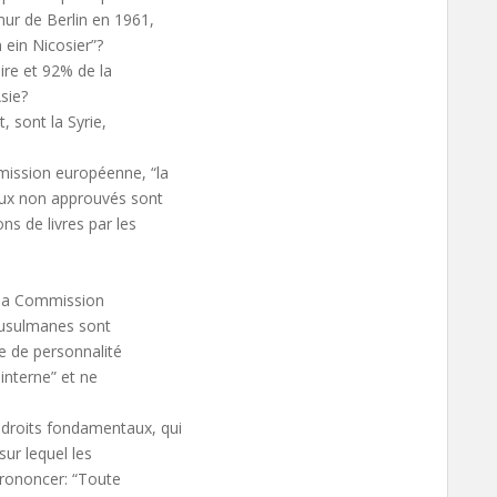
mur de Berlin en 1961,
 ein Nicosier”?
ire et 92% de la
sie?
, sont la Syrie,
mmission européenne, “la
ieux non approuvés sont
ons de livres par les
n la Commission
musulmanes sont
e de personnalité
 interne” et ne
 droits fondamentaux, qui
sur lequel les
prononcer: “Toute