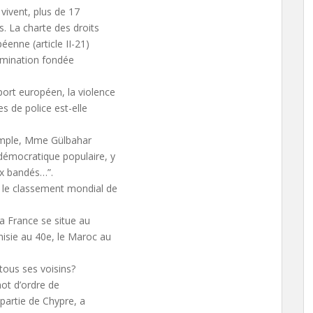
vivent, plus de 17
s. La charte des droits
enne (article II-21)
crimination fondée
ort européen, la violence
s de police est-elle
xemple, Mme Gülbahar
démocratique populaire, y
eux bandés…”.
s le classement mondial de
la France se situe au
isie au 40e, le Maroc au
 tous ses voisins?
mot d’ordre de
 partie de Chypre, a