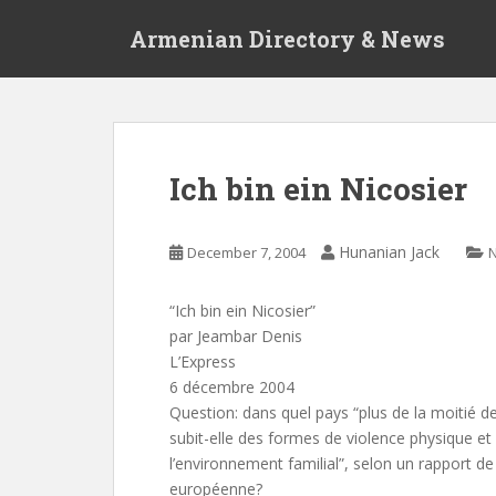
S
Armenian Directory & News
k
i
p
t
o
m
Ich bin ein Nicosier
a
i
n
Hunanian Jack
December 7, 2004
c
o
“Ich bin ein Nicosier”
n
par Jeambar Denis
t
L’Express
e
6 décembre 2004
n
Question: dans quel pays “plus de la moitié d
t
subit-elle des formes de violence physique e
l’environnement familial”, selon un rapport d
européenne?