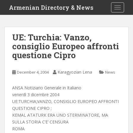
S
Armenian Directory & News
TOGGLE
k
i
p
t
UE: Turchia: Vanzo,
o
consiglio Europeo affronti
m
a
questione Cipro
i
n
c
Karagyozian Lena
December 4, 2004
News
o
n
ANSA Notiziario Generale in Italiano
t
venerdì 3 dicembre 2004
e
UE:TURCHIA;VANZO, CONSIGLIO EUROPEO AFFRONTI
n
QUESTIONE CIPRO ;
t
KEMAL ATATURK ERA UNO STERMINATORE, MA
SULLA STORIA C’E’ CENSURA
ROMA