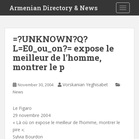
S
Armenian Directory & News
TOGGLE
k
i
p
t
=?UNKNOWN?Q?
o
L=E0_ou_on?= expose le
m
a
meilleur de l’homme,
i
montrer le p
n
c
o
Vorskanian Yeghisabet
November 30, 2004
n
News
t
e
Le Figaro
n
29 novembre 2004
t
« Là où on expose le meilleur de l’homme, montrer le
pire »;
Sylvia Bourdon