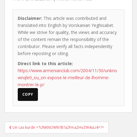
Disclaimer:
This article was contributed and
translated into English by Vorskanian Yeghisabet.
While we strive for quality, the views and accuracy
of the content remain the responsibility of the
contributor. Please verify all facts independently
before reposting or citing.
Direct link to this article:
https://www.armenianclub.com/2004/11/30/unkno
wnqle0_ou_on-expose-le-meilleur-de-lhomme-
montrer-le-p/
COPY
Post
Un cas kurde =?UNKNOWN?B?a2Fma2HvZW4uLi4=?=
navigation