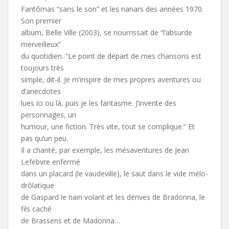
Fantômas “sans le son” et les nanars des années 1970.
Son premier
album, Belle Ville (2003), se nourrissait de “l’absurde
merveilleux”
du quotidien. “Le point de départ de mes chansons est
toujours très
simple, dit-il. Je m’inspire de mes propres aventures ou
d’anecdotes
lues ici ou là, puis je les fantasme. J’invente des
personnages, un
humour, une fiction. Très vite, tout se complique.” Et
pas qu’un peu.
Il a chanté, par exemple, les mésaventures de Jean
Lefebvre enfermé
dans un placard (le vaudeville), le saut dans le vide mélo-
drôlatique
de Gaspard le nain volant et les dérives de Bradonna, le
fils caché
de Brassens et de Madonna…