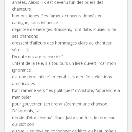
années, Alexis HK est devenu l’un des piliers des
chanteurs
humoristiques. Ses fameux concerts donnés en
cardigan, sous influence
déjantée de Georges Brassens, font date. Plusieurs de
ses chansons
dressent d’ailleurs des hommages clairs au chanteur
sétois. “Je
l’écoute encore et encore.”
Enfant de la télé, il a toujours un livre ouvert, “car mon
ignorance
est une terre infinie”, ment-il. Les dernières élections
américaines
l’ont ramené vers “les politiques” d’Aristote, “apprendre à
manipuler
pour gouverner. J’en tirerai sûrement une chanson.
Désormais, j’ai
décidé d’être sérieux”. Dans Juste une fois, le morceau
qui clôt son
disque, il se rêve en cochonnet de liège au beau milieu