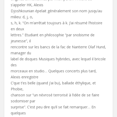
s’appeler HK, Alexis
Djoshkounian épelait généralement son nom jusqu’au
milieu: d, j, o,
s, h, k. “On m’arrêtait toujours à k. J’ai résumé l’histoire
en deux
lettres.” Etudiant en philosophie “par snobisme de
jeunesse”, il
rencontre sur les bancs de la fac de Nanterre Olaf Hund,
manager du
label de disques Musiques hybrides, avec lequel il bricole
des
morceaux en studio… Quelques concerts plus tard,
Alexis enregistre
C’que t’es belle (quand j’ai bu), ballade éthylique, et
Phobie,
chanson sur “un névrosé terrorisé à l’idée de se faire
sodomiser par
surprise”. C’est peu dire qu’il se fait remarquer… En
quelques