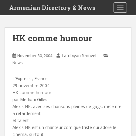
S
Armenian Directory & News
TOGGLE
k
i
p
t
HK comme humour
o
m
a
Tambiyan Samvel
November 30, 2004
i
News
n
c
L’Express , France
o
29 novembre 2004
n
HK comme humour
t
par Médioni Gilles
e
Alexis HK, avec ses chansons pleines de gags, mêle rire
n
à retardement
t
et talent
Alexis HK est un chanteur comique triste qui adore le
cinéma, surtout