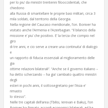
per lo piu’ da ministri trentenni filooccidentali, che
chiedono
alla Russia di smantellare le proprie basi militari, circa 3
mila soldati, dal territorio della Georgia.
Nella regione del Caucaso meridionale, l’on. Boniver ha
visitato anche l’Armenia e l’Azeirbagian. “Il bilancio della
missione e’ piu’ che positivo. E’ la terza che compio nel
giro
di tre anni, e cio serve a creare una continuita’ di dialogo
e
un rapporto di fiducia essenziali al miglioramento delle
gia
ottime relazioni bilaterali”. “Anche se il governo italiano –
ha detto scherzando – ha gia’ cambiato quattro ministri
degli
esteri in pochi anni, il sottosegretario per l’Asia e’
rimasto
lo stesso”.
Nelle tre capitali dell’area (Tbilisi, Ierevan e Baku), l’on
Boniver ha firmato accordi economici bilaterali, ed ha