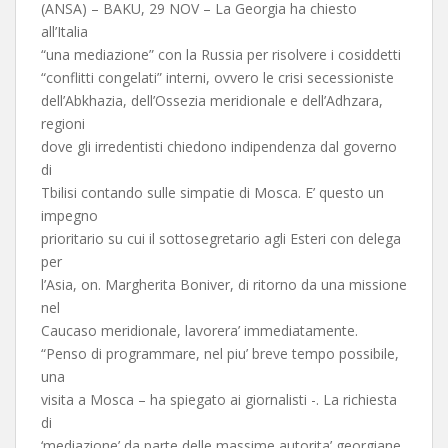
(ANSA) – BAKU, 29 NOV – La Georgia ha chiesto
all’Italia
“una mediazione” con la Russia per risolvere i cosiddetti
“conflitti congelati” interni, ovvero le crisi secessioniste
dell’Abkhazia, dell’Ossezia meridionale e dell’Adhzara,
regioni
dove gli irredentisti chiedono indipendenza dal governo
di
Tbilisi contando sulle simpatie di Mosca. E’ questo un
impegno
prioritario su cui il sottosegretario agli Esteri con delega
per
l’Asia, on. Margherita Boniver, di ritorno da una missione
nel
Caucaso meridionale, lavorera’ immediatamente.
“Penso di programmare, nel piu’ breve tempo possibile,
una
visita a Mosca – ha spiegato ai giornalisti -. La richiesta
di
‘mediazione’ da parte delle massime autorita’ georgiane,