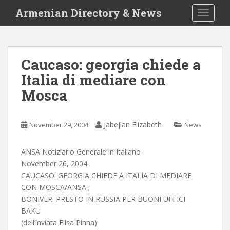
S
Armenian Directory & News
TOGGLE
k
i
p
t
Caucaso: georgia chiede a
o
Italia di mediare con
m
a
Mosca
i
n
c
Jabejian Elizabeth
November 29, 2004
News
o
n
ANSA Notiziario Generale in Italiano
t
November 26, 2004
e
CAUCASO: GEORGIA CHIEDE A ITALIA DI MEDIARE
n
CON MOSCA/ANSA ;
t
BONIVER: PRESTO IN RUSSIA PER BUONI UFFICI
BAKU
(dell’inviata Elisa Pinna)