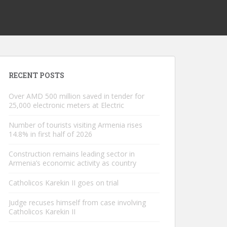
RECENT POSTS
Over AMD 500 million saved in tender for
25,000 electronic meters at Electric
Number of tourists visiting Armenia rises
14.8% in first half of 2026
Construction remains leading sector in
Armenia’s economic activity as country
Catholicos Karekin II goes on trial
Judge recuses himself from case involving
Catholicos Karekin II