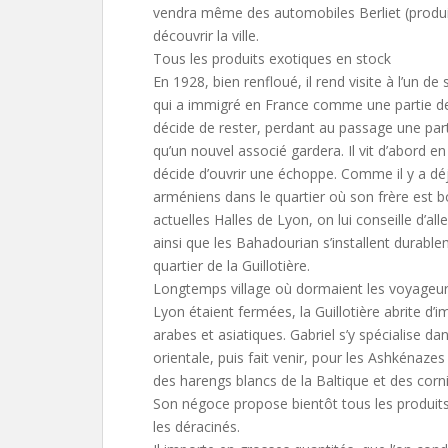
vendra même des automobiles Berliet (produi
découvrir la ville.
Tous les produits exotiques en stock
En 1928, bien renfloué, il rend visite à l’un de
qui a immigré en France comme une partie de 
décide de rester, perdant au passage une part
qu’un nouvel associé gardera. Il vit d’abord en
décide d’ouvrir une échoppe. Comme il y a déjà
arméniens dans le quartier où son frère est 
actuelles Halles de Lyon, on lui conseille d’aller
ainsi que les Bahadourian s’installent durabl
quartier de la Guillotière.
Longtemps village où dormaient les voyageurs
Lyon étaient fermées, la Guillotière abrite 
arabes et asiatiques. Gabriel s’y spécialise dan
orientale, puis fait venir, pour les Ashkénazes
des harengs blancs de la Baltique et des corn
Son négoce propose bientôt tous les produi
les déracinés.