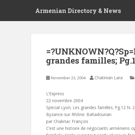
S
Armenian Directory & News
k
i
p
t
o
m
=?UNKNOWN?Q?Sp=E9c
a
grandes familles; Pg.
i
n
c
Chatinian Lara
November 23, 2004
o
n
t
L’Express
e
22 novembre 2004
n
Spécial Lyon; Les grandes familles; Pg.12 N. 
t
Byzance-sur-Rhône: Bahadourian
par Chabriac François
C’est une histoire de négociants arméniens o