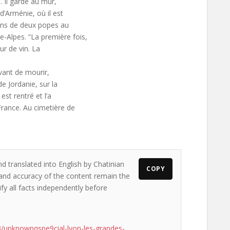
. Il garde au mur,
d’Arménie, où il est
ions de deux popes au
Alpes. “La première fois,
ur de vin. La
Avant de mourir,
de Jordanie, sur la
est rentré et l’a
France. Au cimetière de
–
d translated into English by Chatinian
COPY
s and accuracy of the content remain the
ify all facts independently before
/unknownqspe9cial-lyon-les-grandes-