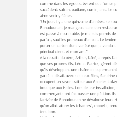
comme dans les égouts, évitent que l’on se p
succèdent: safran, badiane, cumin, anis. Le c
aime venir y flâner.
“Un jour, il y a une quinzaine d’années, se s
Bahadourian, je mangeais dans son restaura
est passé à notre table, je me suis permis de l
parfait, sauf les pruneaux d’un plat. Le lendemai
porter un carton d’une variété que je vendais
principal client, et mon ami.”
A la retraite du père, Arthur, l’aîné, a repris l’a
que ses propres fils, Léo et Patrick, gèrent
qu’ils développent une chaîne de supermarché
gardé le détail, avec ses deux filles, Sandrine et
occupent un rayon traiteur aux Galeries Lafaye
boutique aux Halles. Lors de leur installation,
commerçants ont fait passer une pétition. Ils
l’arrivée de Bahadourian ne dévalorise leurs Hal
qu’on allait attirer les tchadors”, rappelle, a
tenu bon.