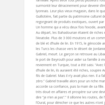
familiale. Après avoir tout perdu plusieurs fo
surmonté leur déracinement pour devenir d’
lyonnais. Leur plus vieux magasin, dans le qua
Guillotière, fait partie du patrimoine culturel d
regorgeant de produits exotiques, ouvert par 
Un homme qui a vécu deux fois l’exode, avant 
Au départ, les Bahadourian étaient de riches 
l’Anatolie. Plus de 3 000 moutons et un comm
de blé et d’huile de lin. En 1915, le génocide
les Turcs les chasse vers le désert de Jordani
Gabriel, meurt. Le garçon se retrouve au Liba
le port de Beyrouth pour aider sa famille à viv
reviennent en Turquie, tout a été saisi. “Avec 
d’huile de lin, ils auraient été riches, soupire 
fils de Gabriel. Mais il n’y avait plus rien. Il a fa
zéro.” Gabriel travaille alors pour un riche mar
accorde sa confiance, puis la main de sa fille.
très doué en affaires et prospère sur une dev
dire “je n’en ai pas”.” Il sillonne les routes, de 
l’Oural, pour dénicher ce que les autres n’ont 