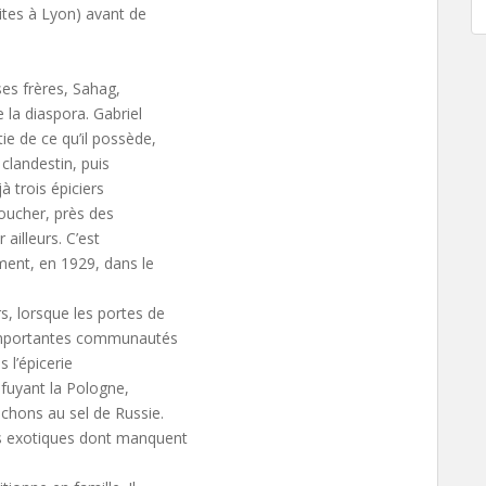
tes à Lyon) avant de
 ses frères, Sahag,
la diaspora. Gabriel
ie de ce qu’il possède,
 clandestin, puis
 trois épiciers
boucher, près des
 ailleurs. C’est
ement, en 1929, dans le
, lorsque les portes de
d’importantes communautés
s l’épicerie
 fuyant la Pologne,
ichons au sel de Russie.
ts exotiques dont manquent