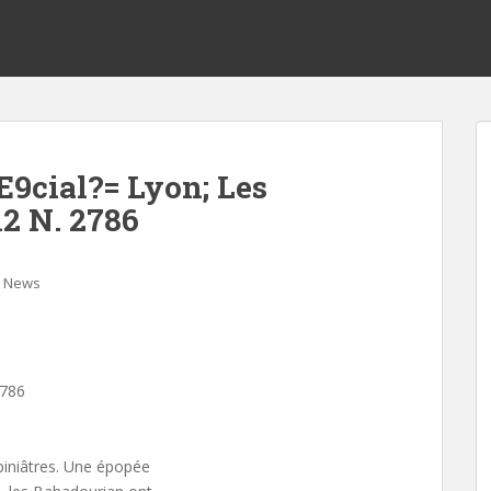
ial?= Lyon; Les
12 N. 2786
News
2786
piniâtres. Une épopée