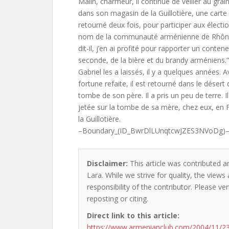
Malin, charmeur, il continue de veiller au grain
dans son magasin de la Guillotière, une carte 
retourné deux fois, pour participer aux élect
nom de la communauté arménienne de Rhône-
dit-il, j’en ai profité pour rapporter un contene
seconde, de la bière et du brandy arméniens.”
Gabriel les a laissés, il y a quelques années. 
fortune refaite, il est retourné dans le désert 
tombe de son père. Il a pris un peu de terre. Il 
jetée sur la tombe de sa mère, chez eux, en 
la Guillotière.
–Boundary_(ID_BwrDlLUnqtcwJZES3NVoDg)
Disclaimer:
This article was contributed an
Lara. While we strive for quality, the view
responsibility of the contributor. Please ver
reposting or citing.
Direct link to this article:
https://www.armenianclub.com/2004/11/23