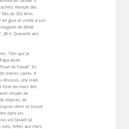
tionne en famille. Il
 sachets. Remplir des
 fûts de 300 litres.
e en gros et confie à son
 magasin de détail.
, dit-il. Quarante ans
.
ines. “Dès que je
 Papa disait
fouet du travail.” En
0 mètres carrés. Il
u-dessous, une vraie
t forer les murs des
voir circuler de
rde d’épices, de
squ’un client ne trouve
endre dans ses
us-sol faisant lui
s rues, rivées aux murs