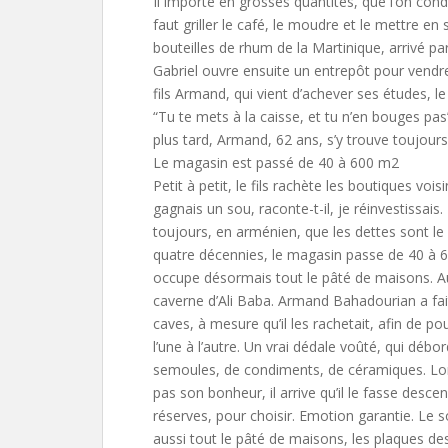
Il importe en grosses quantités, que l’on condi
faut griller le café, le moudre et le mettre en
bouteilles de rhum de la Martinique, arrivé par
Gabriel ouvre ensuite un entrepôt pour vendr
fils Armand, qui vient d’achever ses études, le
“Tu te mets à la caisse, et tu n’en bouges pas”
plus tard, Armand, 62 ans, s’y trouve toujours
Le magasin est passé de 40 à 600 m2
Petit à petit, le fils rachète les boutiques vois
gagnais un sou, raconte-t-il, je réinvestissais.
toujours, en arménien, que les dettes sont le 
quatre décennies, le magasin passe de 40 à 60
occupe désormais tout le pâté de maisons. A
caverne d’Ali Baba. Armand Bahadourian a fai
caves, à mesure qu’il les rachetait, afin de pou
l’une à l’autre. Un vrai dédale voûté, qui débo
semoules, de condiments, de céramiques. Lor
pas son bonheur, il arrive qu’il le fasse desc
réserves, pour choisir. Emotion garantie. Le so
aussi tout le pâté de maisons, les plaques de