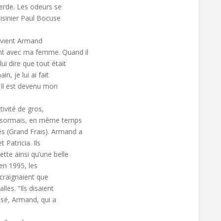
erde. Les odeurs se
uisinier Paul Bocuse
ouvient Armand
nt avec ma femme. Quand il
ui dire que tout était
n, je lui ai fait
. Il est devenu mon
ctivité de gros,
 désormais, en même temps
s (Grand Frais). Armand a
 Patricia. Ils
tte ainsi qu’une belle
 en 1995, les
 craignaient que
les. “Ils disaient
musé, Armand, qui a