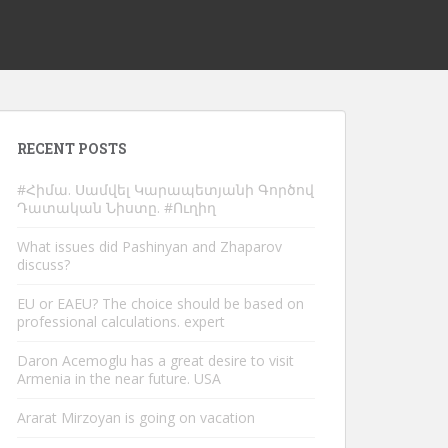
RECENT POSTS
#Հիմա. Սամվել Կարապետյանի Գործով
Դատական Նիստը. #Ուղիղ
What issues did Pashinyan and Zhaparov
discuss?
EU or EAEU? The choice should be based on
professional calculations. expert
Daron Acemoglu has a great desire to visit
Armenia in the near future. USA
Ararat Mirzoyan is going on vacation