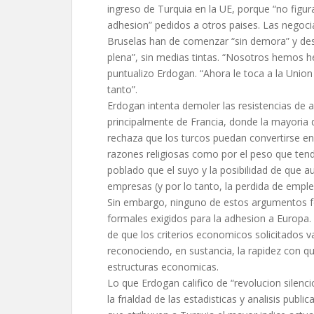
ingreso de Turquia en la UE, porque “no figura
adhesion” pedidos a otros paises. Las negoci
Bruselas han de comenzar “sin demora” y d
plena”, sin medias tintas. “Nosotros hemos h
puntualizo Erdogan. “Ahora le toca a la Unio
tanto”.
Erdogan intenta demoler las resistencias de 
principalmente de Francia, donde la mayoria d
rechaza que los turcos puedan convertirse e
razones religiosas como por el peso que tend
poblado que el suyo y la posibilidad de que 
empresas (y por lo tanto, la perdida de emple
Sin embargo, ninguno de estos argumentos fo
formales exigidos para la adhesion a Europa.
de que los criterios economicos solicitados 
reconociendo, en sustancia, la rapidez con 
estructuras economicas.
Lo que Erdogan califico de “revolucion silenc
la frialdad de las estadisticas y analisis publ