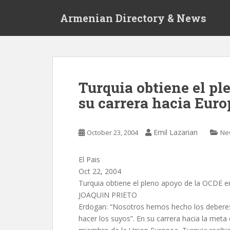
S
Armenian Directory & News
k
i
p
t
o
m
Turquia obtiene el p
a
su carrera hacia Euro
i
n
c
Emil Lazarian
October 23, 2004
Ne
o
n
t
El Pais
e
Oct 22, 2004
n
Turquia obtiene el pleno apoyo de la OCDE e
t
JOAQUIN PRIETO
Erdogan: “Nosotros hemos hecho los deberes.
hacer los suyos”. En su carrera hacia la meta