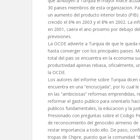
que atribuyen a Turquia el mayor indice actua
30 paises miembros de esta organizacion. Pa
un aumento del producto interior bruto (PIB)
crecido el 6% en 2003 y el 8% en 2002. La inf
en 2001, caera el ano proximo por debajo de
previsiones.
La OCDE advierte a Turquia de que le queda
hasta converger con los principales paises. 
total del pais se encuentra en la economia s
productividad apenas rebasa, oficialmente, un
la OCDE.
Los autores del informe sobre Turquia dicen 
encuentra en una “encrucijada”, por lo cual l
en las “ambiciosas” reformas emprendidas, re
reformar el gasto publico para orientarlo haci
publicos fundamentales, la educacion y la just
Presionado con preguntas sobre el Codigo Pena
de reconocimiento del genocidio armenio de 
restar importancia a todo ello. De paso, conf
tropas de Chipre, puesto que la comunidad “del