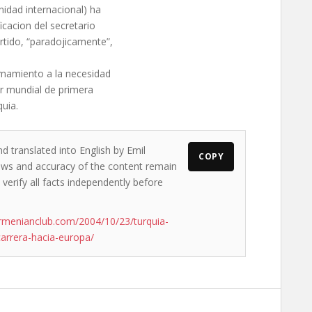
nidad internacional) ha
cacion del secretario
rtido, “paradojicamente”,
lamamiento a la necesidad
or mundial de primera
quia.
d translated into English by Emil
COPY
views and accuracy of the content remain
 verify all facts independently before
rmenianclub.com/2004/10/23/turquia-
arrera-hacia-europa/