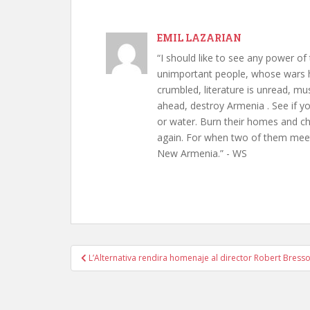
EMIL LAZARIAN
“I should like to see any power of 
unimportant people, whose wars h
crumbled, literature is unread, m
ahead, destroy Armenia . See if y
or water. Burn their homes and chu
again. For when two of them meet 
New Armenia.” - WS
Post
L’Alternativa rendira homenaje al director Robert Bress
navigation