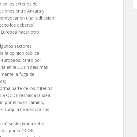
 en los criterios de
aciones entre Ankara y
esembocar en una “adhesion
echo los deberes”,
n Europea hacer otro
algunos sectores,
e la opinion publica
n europeos, tanto por
ria en la UE un pais mas
aumente la fuga de
os).
rma parte de los criterios
 La OCDE respalda la idea
van por el buen camino,
que Turquia moderniza sus
iosa” se desgrana entre
icados por la OCDE,