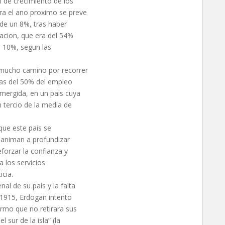
l de crecimiento de los
ra el ano proximo se preve
 de un 8%, tras haber
lacion, que era del 54%
l 10%, segun las
 mucho camino por recorrer
Mas del 50% del empleo
umergida, en un pais cuya
 tercio de la media de
que este pais se
e animan a profundizar
forzar la confianza y
a los servicios
icia.
l de su pais y la falta
1915, Erdogan intento
irmo que no retirara sus
 sur de la isla” (la