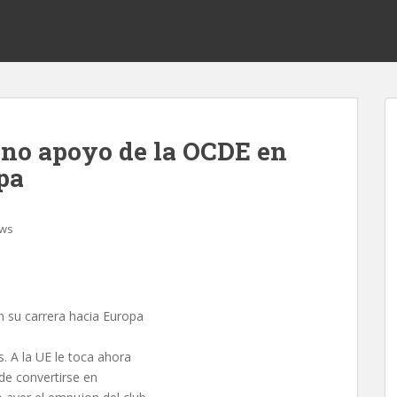
leno apoyo de la OCDE en
pa
ws
n su carrera hacia Europa
 A la UE le toca ahora
 de convertirse en