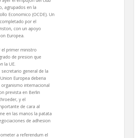
 ayer el empujon del club
o, agrupados en la
rollo Economico (OCDE). Un
 completado por el
hnston, con un apoyo
nion Europea.
 el primer ministro
grado de presion que
n la UE.
secretario general de la
 Union Europea deberia
l organismo internacional
on prevista en Berlin
hroeder, y el
mportante de cara al
ene en las manos la patata
negociaciones de adhesion
 someter a referendum el