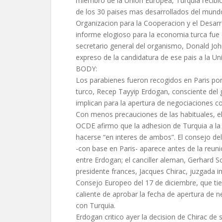
miembro de la Union Europea, Turquia recibio
de los 30 paises mas desarrollados del mund
Organizacion para la Cooperacion y el Desar
informe elogioso para la economia turca fue
secretario general del organismo, Donald Jo
expreso de la candidatura de ese pais a la U
BODY:
Los parabienes fueron recogidos en Paris por
turco, Recep Tayyip Erdogan, consciente del 
implican para la apertura de negociaciones co
Con menos precauciones de las habituales, el 
OCDE afirmo que la adhesion de Turquia a la
hacerse “en interes de ambos”. El consejo de
-con base en Paris- aparece antes de la reuni
entre Erdogan; el canciller aleman, Gerhard Sc
presidente frances, Jacques Chirac, juzgada i
Consejo Europeo del 17 de diciembre, que ti
caliente de aprobar la fecha de apertura de 
con Turquia.
Erdogan critico ayer la decision de Chirac de