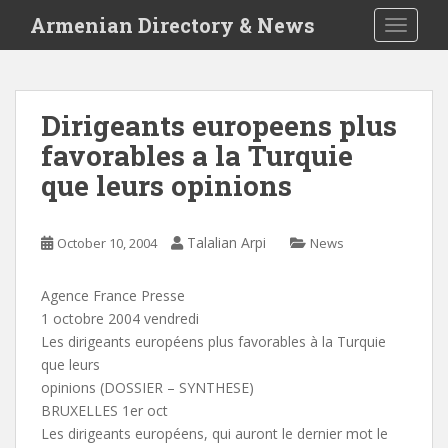
S
Armenian Directory & News
TOGGLE
k
i
p
t
Dirigeants europeens plus
o
favorables a la Turquie
m
a
que leurs opinions
i
n
c
Talalian Arpi
October 10, 2004
News
o
n
Agence France Presse
t
1 octobre 2004 vendredi
e
Les dirigeants européens plus favorables à la Turquie
n
que leurs
t
opinions (DOSSIER – SYNTHESE)
BRUXELLES 1er oct
Les dirigeants européens, qui auront le dernier mot le