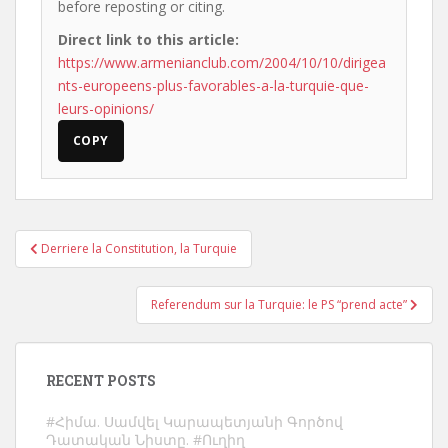
before reposting or citing.
Direct link to this article:
https://www.armenianclub.com/2004/10/10/dirigea
nts-europeens-plus-favorables-a-la-turquie-que-
leurs-opinions/
COPY
Post
Derriere la Constitution, la Turquie
navigation
Referendum sur la Turquie: le PS “prend acte”
RECENT POSTS
#Հիմա. Սամվել Կարապետյանի Գործով
Դատական Նիստը. #Ուղիղ