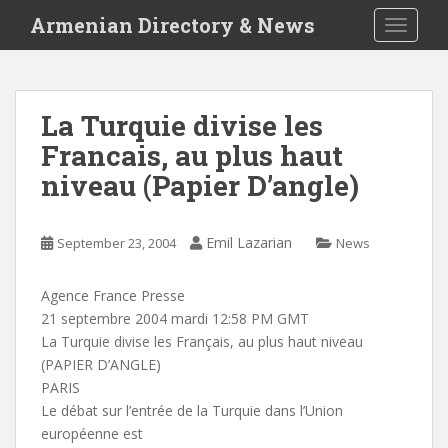
S
Armenian Directory & News
TOGGLE
k
i
p
t
La Turquie divise les
o
Francais, au plus haut
m
a
niveau (Papier D’angle)
i
n
c
Emil Lazarian
September 23, 2004
News
o
n
Agence France Presse
t
21 septembre 2004 mardi 12:58 PM GMT
e
La Turquie divise les Français, au plus haut niveau
n
(PAPIER D’ANGLE)
t
PARIS
Le débat sur l’entrée de la Turquie dans l’Union
européenne est