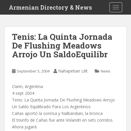
S
Armenian Directory & News
TOGGLE
k
i
p
t
Tenis: La Quinta Jornada
o
De Flushing Meadows
m
a
Arrojo Un SaldoEquilibr
i
n
c
Nahapetian Lilit
September 5, 2004
News
o
n
Clarin, Argentina
t
4 sept 2004
e
Tenis: La Quinta Jornada De Flushing Meadows Arrojo
n
Un Saldo Equilibrado Para Los Argentinos
t
Cañas aportó la sonrisa y Nalbandian, la bronca
El triunfo de Cañas fue ante Volandri en sets corridos.
Ahora jugará