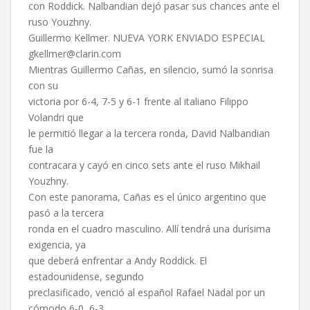
con Roddick. Nalbandian dejó pasar sus chances ante el
ruso Youzhny.
Guillermo Kellmer. NUEVA YORK ENVIADO ESPECIAL
gkellmer@clarin.com
Mientras Guillermo Cañas, en silencio, sumó la sonrisa
con su
victoria por 6-4, 7-5 y 6-1 frente al italiano Filippo
Volandri que
le permitió llegar a la tercera ronda, David Nalbandian
fue la
contracara y cayó en cinco sets ante el ruso Mikhail
Youzhny.
Con este panorama, Cañas es el único argentino que
pasó a la tercera
ronda en el cuadro masculino. Allí tendrá una durísima
exigencia, ya
que deberá enfrentar a Andy Roddick. El
estadounidense, segundo
preclasificado, venció al español Rafael Nadal por un
cómodo 6-0, 6-3