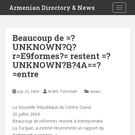
S
Armenian Directory & News
TOGGLE
k
i
p
t
Beaucoup de =?
o
UNKNOWN?Q?
m
a
r=E9formes?= restent =?
i
UNKNOWN?B?4A==?
n
=entre
c
o
n
Aram Torosian
July 20, 2004
News
t
e
n
La Nouvelle République du Centre Ouest
t
20 juillet 2004
Beaucoup de réformes restent à entreprendre
La Turquie, a estimé récemment un rapport du
Parlement européen, a