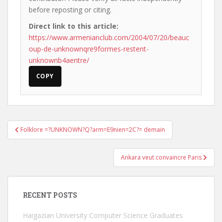
before reposting or citing.
Direct link to this article:
https://www.armenianclub.com/2004/07/20/beauc
oup-de-unknownqre9formes-restent-
unknownb4aentre/
COPY
Post
Folklore =?UNKNOWN?Q?arm=E9nien=2C?= demain
navigation
Ankara veut convaincre Paris
RECENT POSTS
Haigazian University Computer Science Graduates