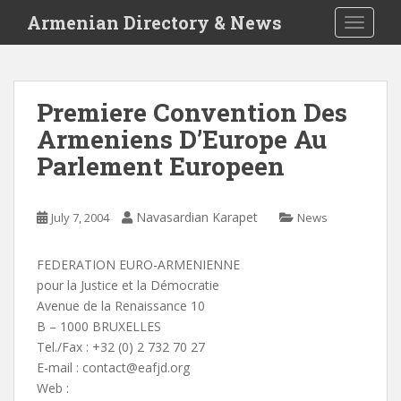
S
Armenian Directory & News
TOGGLE
k
i
p
t
Premiere Convention Des
o
Armeniens D’Europe Au
m
a
Parlement Europeen
i
n
c
Navasardian Karapet
July 7, 2004
News
o
n
FEDERATION EURO-ARMENIENNE
t
pour la Justice et la Démocratie
e
Avenue de la Renaissance 10
n
B – 1000 BRUXELLES
t
Tel./Fax : +32 (0) 2 732 70 27
E-mail :
contact@eafjd.org
Web :