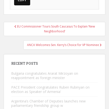
COPY
Post
EU Commissioner Tours South Caucasus To Explain ‘New
navigation
Neighborhood’
ANCA Welcomes Sen. Kerry’s Choice for VP Nominee
RECENT POSTS
Bulgaria congratulates Ararat Mirzoyan on
reappointment as foreign minister
PACE President congratulates Ruben Rubinyan on
election as Speaker of Armenia’
Argentina’s Chamber of Deputies launches new
parliamentary friendship group w