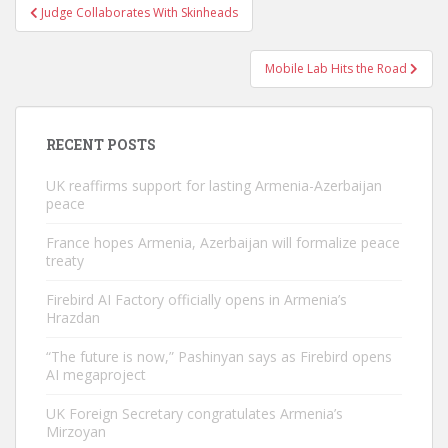
Post
Judge Collaborates With Skinheads
navigation
Mobile Lab Hits the Road
RECENT POSTS
UK reaffirms support for lasting Armenia-Azerbaijan
peace
France hopes Armenia, Azerbaijan will formalize peace
treaty
Firebird AI Factory officially opens in Armenia’s
Hrazdan
“The future is now,” Pashinyan says as Firebird opens
AI megaproject
UK Foreign Secretary congratulates Armenia’s
Mirzoyan