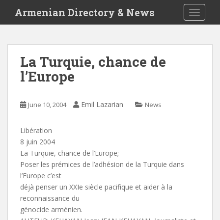
S
Armenian Directory & News
TOGGLE
k
i
p
t
La Turquie, chance de
o
l’Europe
m
a
i
Emil Lazarian
June 10, 2004
News
n
c
o
Libération
n
8 juin 2004
t
La Turquie, chance de l’Europe;
e
Poser les prémices de l’adhésion de la Turquie dans
n
l’Europe c’est
t
déjà penser un XXIe siècle pacifique et aider à la
reconnaissance du
génocide arménien.