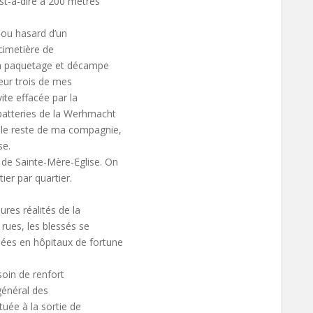
est-à-dire à 200 mètres
 ou hasard d’un
 cimetière de
mon paquetage et décampe
heur trois de mes
ite effacée par la
 batteries de la Werhmacht
c le reste de ma compagnie,
se.
 de Sainte-Mère-Eglise. On
ier par quartier.
ures réalités de la
rues, les blessés se
ées en hôpitaux de fortune
soin de renfort
général des
tuée à la sortie de