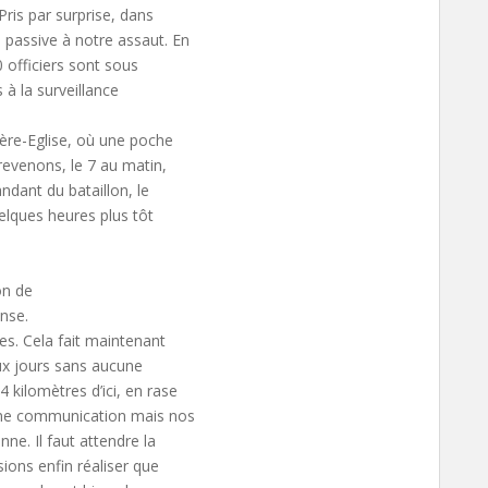
Pris par surprise, dans
passive à notre assaut. En
0 officiers sont sous
 à la surveillance
ère-Eglise, où une poche
revenons, le 7 au matin,
dant du bataillon, le
elques heures plus tôt
on de
nse.
es. Cela fait maintenant
ux jours sans aucune
kilomètres d’ici, en rase
une communication mais nos
ne. Il faut attendre la
sions enfin réaliser que