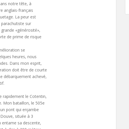
dans notre tête, à
ire anglais-français
quetage. La peur est
 parachutiste sur
a grande «générosité»,
orte de prime de risque
mélioration se
uelques heures, nous
ndes. Dans mon esprit,
ation doit être de courte
. Le débarquement achevé,
if.
e rapidement le Cotentin,
e. Mon bataillon, le 505e
e un pont qui enjambe
a Douve, située à 3
on entame sa descente,