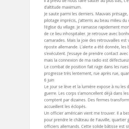
il a prévu de nous faire sauter au plus bas, c’
d’altitude maximum.
Je saute parmi les derniers. Mauvais présage,
pilotage imprécis, j’atterris au beau milieu du
l’église du village. Je ramasse rapidement 
de ce lieu inhospitalier. Je retrouve avec bon
camarades. Mais la joie des retrouvailles est v
riposte allemande. L’alerte a été donnée, les
s’exécutent. J’essaye de prendre contact ave
mais la connexion de ma radio est défectueu
Le combat de position fait rage dans les rues
progresse très lentement, rue après rue, quart
6 juin
Le jour se lève et la lumière expose à nu les d
guerre. Les corps s’amoncellent déjà dans les 
comptent par dizaines. Des fermes transform
accueillent les éclopés.
Un officier américain vient me trouver. Il a be
pour prendre le château de Fauville, quartier 
officiers allemands. Cette solide bâtisse est si