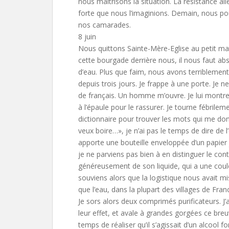
nous maîtrisons la situation. La résistance al
forte que nous l’imaginions. Demain, nous po
nos camarades.
8 juin
Nous quittons Sainte-Mère-Eglise au petit mat
cette bourgade derrière nous, il nous faut ab
d’eau. Plus que faim, nous avons terriblement s
depuis trois jours. Je frappe à une porte. Je 
de français. Un homme m’ouvre. Je lui mont
à l’épaule pour le rassurer. Je tourne fébrile
dictionnaire pour trouver les mots qui me don
veux boire…», je n’ai pas le temps de dire de
apporte une bouteille enveloppée d’un papier 
je ne parviens pas bien à en distinguer le cont
généreusement de son liquide, qui a une coul
souviens alors que la logistique nous avait mis
que l’eau, dans la plupart des villages de Fran
Je sors alors deux comprimés purificateurs. J’a
leur effet, et avale à grandes gorgées ce breuv
temps de réaliser qu’il s’agissait d’un alcool f