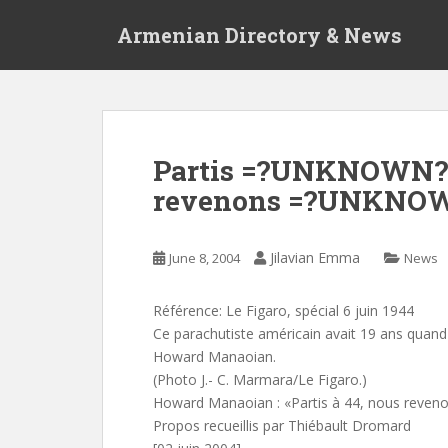
S
Armenian Directory & News
k
i
p
t
o
m
Partis =?UNKNOWN?B
a
revenons =?UNKNOW
i
n
c
Jilavian Emma
June 8, 2004
News
o
n
t
Référence: Le Figaro, spécial 6 juin 1944
e
Ce parachutiste américain avait 19 ans quand 
n
Howard Manaoian.
t
(Photo J.- C. Marmara/Le Figaro.)
Howard Manaoian : «Partis à 44, nous reven
Propos recueillis par Thiébault Dromard