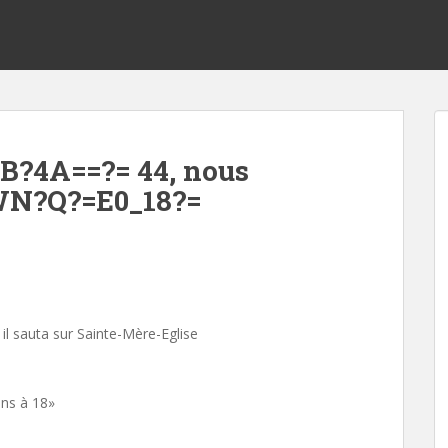
?4A==?= 44, nous
N?Q?=E0_18?=
il sauta sur Sainte-Mère-Eglise
ons à 18»