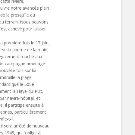
cette rivière,
ivre notre avancée plein
de la presqu’île du
du terrain. Nous pouvons
est achevé pour laisser
première fois le 17 juin,
verse la paume de la main,
t également touché aux
al de campagne aménagé
ouvelle fois sur lui
mitraille la plage
endant que le 505e
mment la Haye-du-Puit,
ar navire-hôpital, et
 Il participe ensuite à
dennes, particulièrement
ie-t-il.
il sera arrêté de nouveau
 1945, qui l’oblige à