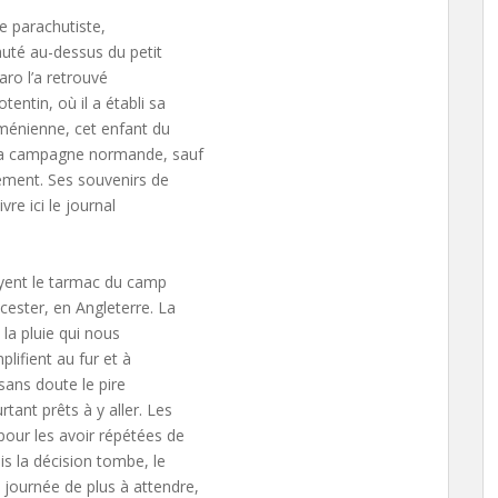
ie parachutiste,
uté au-dessus du petit
aro l’a retrouvé
entin, où il a établi sa
rménienne, cet enfant du
 la campagne normande, sauf
uement. Ses souvenirs de
vre ici le journal
layent le tarmac du camp
cester, en Angleterre. La
 la pluie qui nous
lifient au fur et à
 sans doute le pire
ant prêts à y aller. Les
our les avoir répétées de
is la décision tombe, le
journée de plus à attendre,