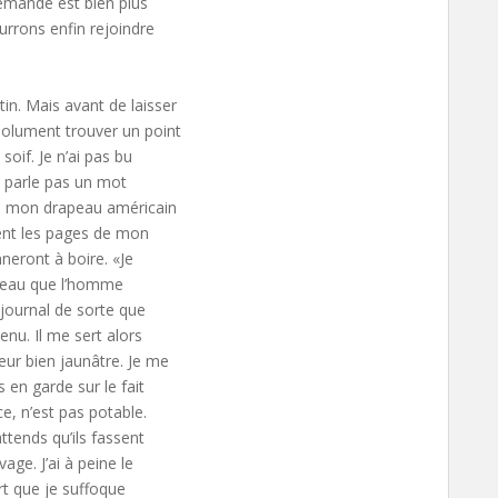
lemande est bien plus
urrons enfin rejoindre
in. Mais avant de laisser
solument trouver un point
oif. Je n’ai pas bu
ne parle pas un mot
re mon drapeau américain
ment les pages de mon
neront à boire. «Je
 l’eau que l’homme
journal de sorte que
enu. Il me sert alors
eur bien jaunâtre. Je me
 en garde sur le fait
ce, n’est pas potable.
ttends qu’ils fassent
age. J’ai à peine le
ort que je suffoque