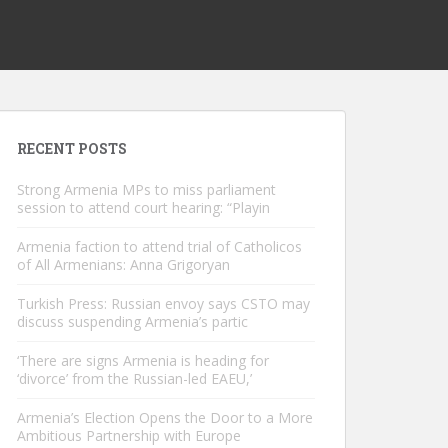
RECENT POSTS
Strong Armenia MPs to miss parliament
session to attend court hearing: “Playin
Armenia faction to attend trial of Catholicos
of All Armenians: Anna Grigoryan
Turkish Press: Russian envoy says CSTO may
discuss suspending Armenia’s partic
‘There are signs Armenia is heading for
‘divorce’ from the Russian-led EAEU,’
Armenia’s Election Opens the Door to a More
Ambitious Partnership with Europe