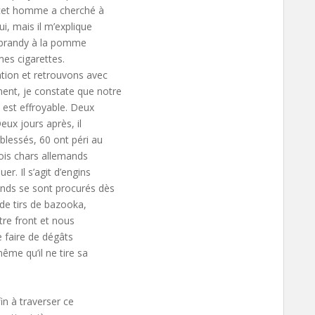
 cet homme a cherché à
i, mais il m’explique
e brandy à la pomme
mes cigarettes.
ation et retrouvons avec
ent, je constate que notre
 est effroyable. Deux
eux jours après, il
blessés, 60 ont péri au
trois chars allemands
r. Il s’agit d’engins
ands se sont procurés dès
 de tirs de bazooka,
tre front et nous
e faire de dégâts
ême qu’il ne tire sa
in à traverser ce