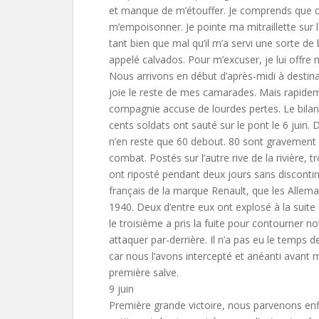
et manque de m’étouffer. Je comprends que
m’empoisonner. Je pointe ma mitraillette sur lu
tant bien que mal qu’il m’a servi une sorte d
appelé calvados. Pour m’excuser, je lui offre 
Nous arrivons en début d’après-midi à destin
joie le reste de mes camarades. Mais rapidem
compagnie accuse de lourdes pertes. Le bilan
cents soldats ont sauté sur le pont le 6 juin. D
n’en reste que 60 debout. 80 sont gravement 
combat. Postés sur l’autre rive de la rivière, 
ont riposté pendant deux jours sans discontinue
français de la marque Renault, que les Allem
1940. Deux d’entre eux ont explosé à la suite
le troisième a pris la fuite pour contourner no
attaquer par-derrière. Il n’a pas eu le temps d
car nous l’avons intercepté et anéanti avant m
première salve.
9 juin
Première grande victoire, nous parvenons enf