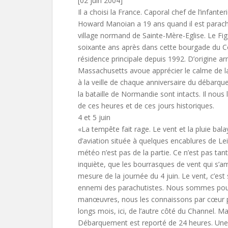
[02 juin 2004]
Il a choisi la France. Caporal chef de l’infanter
Howard Manoian a 19 ans quand il est parach
village normand de Sainte-Mère-Eglise. Le Fig
soixante ans après dans cette bourgade du Cot
résidence principale depuis 1992. D’origine a
Massachusetts avoue apprécier le calme de
à la veille de chaque anniversaire du débarq
la bataille de Normandie sont intacts. Il nous li
de ces heures et de ces jours historiques.
4 et 5 juin
«La tempête fait rage. Le vent et la pluie ba
d’aviation située à quelques encablures de Lei
météo n’est pas de la partie. Ce n’est pas tant
inquiète, que les bourrasques de vent qui s’amp
mesure de la journée du 4 juin. Le vent, c’est
ennemi des parachutistes. Nous sommes pourt
manœuvres, nous les connaissons par cœur p
longs mois, ici, de l’autre côté du Channel. Ma
Débarquement est reporté de 24 heures. Une 