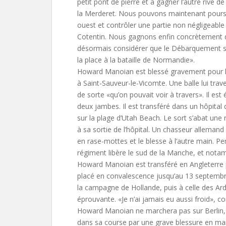
petit pont de pierre et à gagner l’autre rive de 
la Merderet. Nous pouvons maintenant poursu
ouest et contrôler une partie non négligeable 
Cotentin. Nous gagnons enfin concrètement 
désormais considérer que le Débarquement s’
la place à la bataille de Normandie».
Howard Manoian est blessé gravement pour la 
à Saint-Sauveur-le-Vicomte. Une balle lui tra
de sorte «qu’on pouvait voir à travers». Il es
deux jambes. Il est transféré dans un hôpit
sur la plage d’Utah Beach. Le sort s’abat une n
à sa sortie de l’hôpital. Un chasseur allemand 
en rase-mottes et le blesse à l’autre main. P
régiment libère le sud de la Manche, et nota
Howard Manoian est transféré en Angleterre p
placé en convalescence jusqu’au 13 septembre.
la campagne de Hollande, puis à celle des Ar
éprouvante. «Je n’ai jamais eu aussi froid», conf
Howard Manoian ne marchera pas sur Berlin, 
dans sa course par une grave blessure en mars