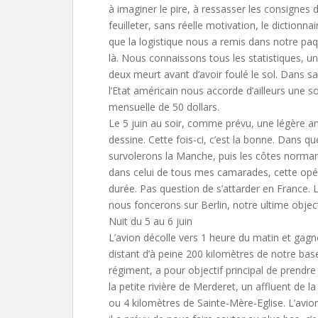
à imaginer le pire, à ressasser les consignes 
feuilleter, sans réelle motivation, le dictionna
que la logistique nous a remis dans notre pa
là. Nous connaissons tous les statistiques, un
deux meurt avant d’avoir foulé le sol. Dans s
l’Etat américain nous accorde d’ailleurs une s
mensuelle de 50 dollars.
Le 5 juin au soir, comme prévu, une légère a
dessine. Cette fois-ci, c’est la bonne. Dans q
survolerons la Manche, puis les côtes norma
dans celui de tous mes camarades, cette opér
durée. Pas question de s’attarder en France
nous foncerons sur Berlin, notre ultime object
Nuit du 5 au 6 juin
L’avion décolle vers 1 heure du matin et gagn
distant d’à peine 200 kilomètres de notre bas
régiment, a pour objectif principal de prendr
la petite rivière de Merderet, un affluent de l
ou 4 kilomètres de Sainte-Mère-Eglise. L’avi