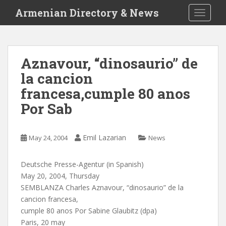
S
Armenian Directory & News
TOGGLE
k
i
p
t
Aznavour, “dinosaurio” de
o
la cancion
m
a
francesa,cumple 80 anos
i
Por Sab
n
c
o
Emil Lazarian
May 24, 2004
News
n
t
Deutsche Presse-Agentur (in Spanish)
e
May 20, 2004, Thursday
n
SEMBLANZA Charles Aznavour, “dinosaurio” de la
t
cancion francesa,
cumple 80 anos Por Sabine Glaubitz (dpa)
Paris, 20 may