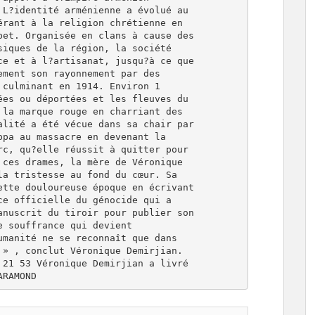
L?identité arménienne a évolué au

rant à la religion chrétienne en

et. Organisée en clans à cause des

iques de la région, la société

e et à l?artisanat, jusqu?à ce que

ment son rayonnement par des

culminant en 1914. Environ 1

es ou déportées et les fleuves du

la marque rouge en charriant des

lité a été vécue dans sa chair par

pa au massacre en devenant la

c, qu?elle réussit à quitter pour

ces drames, la mère de Véronique

a tristesse au fond du cœur. Sa

tte douloureuse époque en écrivant

e officielle du génocide qui a

nuscrit du tiroir pour publier son

 souffrance qui devient

manité ne se reconnaît que dans

» , conclut Véronique Demirjian.

21 53 Véronique Demirjian a livré
