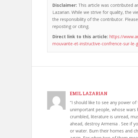
Disclaimer:
This article was contributed an
Lazarian. While we strive for quality, the 
the responsibility of the contributor. Please
reposting or citing.
Direct link to this article:
https://www.a
mouvante-et-instructive-confrence-sur-le-
EMIL LAZARIAN
“I should like to see any power of 
unimportant people, whose wars h
crumbled, literature is unread, m
ahead, destroy Armenia . See if y
or water. Burn their homes and chu
again. For when two of them meet 