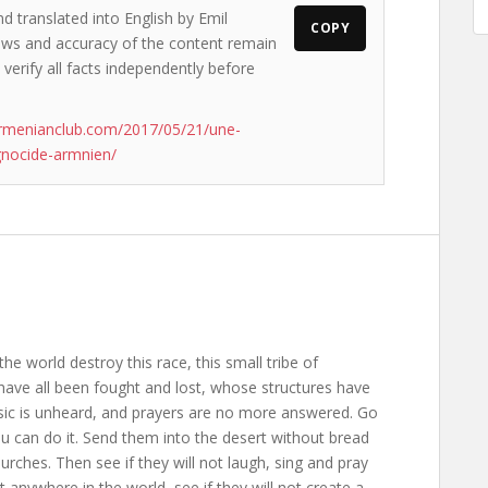
d translated into English by Emil
COPY
views and accuracy of the content remain
 verify all facts independently before
rmenianclub.com/2017/05/21/une-
gnocide-armnien/
the world destroy this race, this small tribe of
ave all been fought and lost, whose structures have
usic is unheard, and prayers are no more answered. Go
ou can do it. Send them into the desert without bread
rches. Then see if they will not laugh, sing and pray
anywhere in the world, see if they will not create a