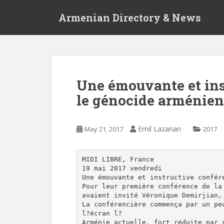
S
Armenian Directory & News
k
i
p
t
o
m
Une émouvante et ins
a
le génocide arménien
i
n
c
Emil Lazarian
May 21, 2017
2017
o
n
t
MIDI LIBRE, France

e
19 mai 2017 vendredi

n
Une émouvante et instructive confére
Pour leur première conférence de la 
t
avaient invité Véronique Demirjian, 
La conférencière commença par un peu
l?écran l?

Arménie actuelle, fort réduite par r