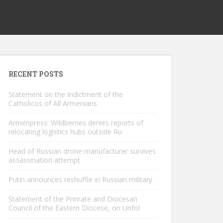
RECENT POSTS
Statement on the Indictment of the
Catholicos of All Armenians
Armenpress: Wildberries denies reports of
relocating logistics hubs outside Ru
Head of Russian drone manufacturer survives
assassination attempt
Putin announces reshuffle in Russian military
Statement of the Primate and Diocesan
Council of the Eastern Diocese, on Unfol