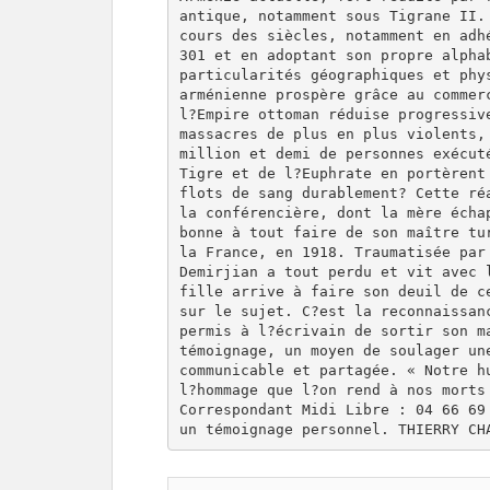
antique, notamment sous Tigrane II. 
cours des siècles, notamment en adhé
301 et en adoptant son propre alphab
particularités géographiques et phys
arménienne prospère grâce au commerc
l?Empire ottoman réduise progressive
massacres de plus en plus violents, 
million et demi de personnes exécuté
Tigre et de l?Euphrate en portèrent 
flots de sang durablement? Cette réa
la conférencière, dont la mère échap
bonne à tout faire de son maître tur
la France, en 1918. Traumatisée par 
Demirjian a tout perdu et vit avec l
fille arrive à faire son deuil de ce
sur le sujet. C?est la reconnaissanc
permis à l?écrivain de sortir son ma
témoignage, un moyen de soulager une
communicable et partagée. « Notre hu
l?hommage que l?on rend à nos morts 
Correspondant Midi Libre : 04 66 69 